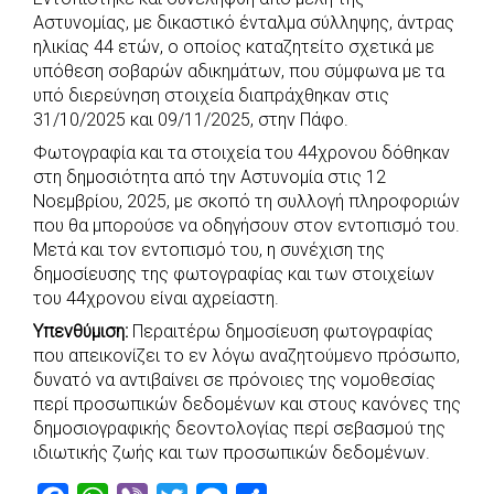
c
a
b
i
s
a
Αστυνομίας, με δικαστικό ένταλμα σύλληψης, άντρας
e
t
e
t
s
r
ηλικίας 44 ετών, ο οποίος καταζητείτο σχετικά με
b
s
r
t
e
e
υπόθεση σοβαρών αδικημάτων, που σύμφωνα με τα
υπό διερεύνηση στοιχεία διαπράχθηκαν στις
o
A
e
n
31/10/2025 και 09/11/2025, στην Πάφο.
o
p
r
g
Φωτογραφία και τα στοιχεία του 44χρονου δόθηκαν
k
p
e
στη δημοσιότητα από την Αστυνομία στις 12
r
Νοεμβρίου, 2025, με σκοπό τη συλλογή πληροφοριών
που θα μπορούσε να οδηγήσουν στον εντοπισμό του.
Μετά και τον εντοπισμό του, η συνέχιση της
δημοσίευσης της φωτογραφίας και των στοιχείων
του 44χρονου είναι αχρείαστη.
Υπενθύμιση:
Περαιτέρω δημοσίευση φωτογραφίας
που απεικονίζει το εν λόγω αναζητούμενο πρόσωπο,
δυνατό να αντιβαίνει σε πρόνοιες της νομοθεσίας
περί προσωπικών δεδομένων και στους κανόνες της
δημοσιογραφικής δεοντολογίας περί σεβασμού της
ιδιωτικής ζωής και των προσωπικών δεδομένων.