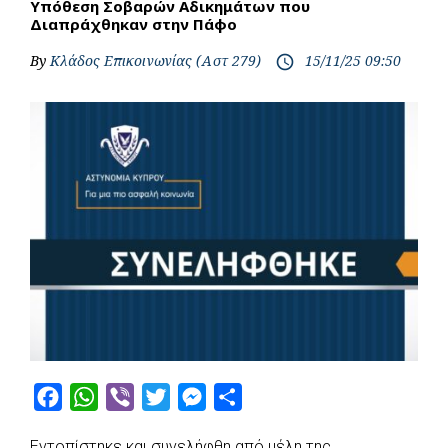
Υπόθεση Σοβαρών Αδικημάτων που
Διαπράχθηκαν στην Πάφο
By
Κλάδος Επικοινωνίας (Αστ 279)
15/11/25 09:50
access_time
F
W
V
T
M
S
a
h
i
w
e
h
Εντοπίστηκε και συνελήφθη από μέλη της