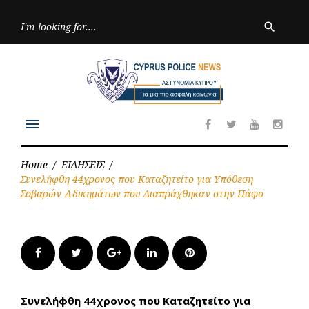
Skip
to
Searc
search
for:
content
menu
Facebook
Twitter
Youtube
Inst
Home
/
ΕΙΔΗΣΕΙΣ
/
Συνελήφθη 44χρονος που Καταζητείτο για Υπόθεση
Σοβαρών Αδικημάτων που Διαπράχθηκαν στην Πάφο
Facebook
Twitter
Google+
LinkedIn
Pinterest
Συνελήφθη 44χρονος που Καταζητείτο για