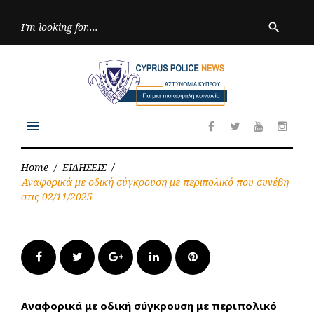
Skip
to
Searc
search
for:
content
menu
Facebook
Twitter
Youtube
Inst
Home
/
ΕΙΔΗΣΕΙΣ
/
Αναφορικά με οδική σύγκρουση με περιπολικό που συνέβη
στις 02/11/2025
Facebook
Twitter
Google+
LinkedIn
Pinterest
Αναφορικά με οδική σύγκρουση με περιπολικό