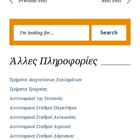
Post
Previous Post
Next Post
o
A
e
n
Previous
Next
navigation
o
p
r
g
Post
Post
k
p
e
Searc
r
Search
for:
Άλλες Πληροφορίες
Τμήματα Ανιχνεύσεως Εγκλημάτων
Τμήματα Τροχαίας
Αστυνομικοί της Γειτονιάς
Αστυνομικοί Σταθμοί Παγκύπρια
Αστυνομικοί Σταθμοί Λευκωσίας
Αστυνομικοί Σταθμοί Λεμεσού
Αστυνομικοί Σταθμοί Λάρνακας