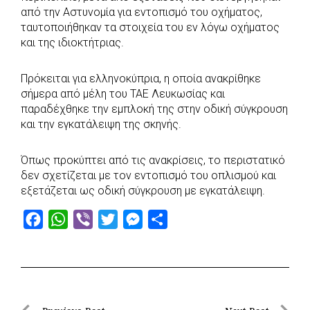
b
s
r
t
e
e
από την Αστυνομία για εντοπισμό του οχήματος,
ταυτοποιήθηκαν τα στοιχεία του εν λόγω οχήματος
o
A
e
n
και της ιδιοκτήτριας.
o
p
r
g
k
p
e
Πρόκειται για ελληνοκύπρια, η οποία ανακρίθηκε
r
σήμερα από μέλη του ΤΑΕ Λευκωσίας και
παραδέχθηκε την εμπλοκή της στην οδική σύγκρουση
και την εγκατάλειψη της σκηνής.
Όπως προκύπτει από τις ανακρίσεις, το περιστατικό
δεν σχετίζεται με τον εντοπισμό του οπλισμού και
εξετάζεται ως οδική σύγκρουση με εγκατάλειψη.
F
W
V
T
M
S
a
h
i
w
e
h
c
a
b
i
s
a
e
t
e
t
s
r
b
s
r
t
e
e