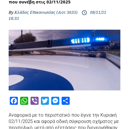
που συνέβη στις 02/11/2025
By
Κλάδος Επικοινωνίας (Αστ 3633)
08/11/25
access_time
18:35
F
W
V
T
M
S
a
h
i
w
e
h
Αναφορικά με το περιστατικό που έγινε την Κυριακή
c
a
b
i
s
a
02/11/2025 και αφορά οδική σύγκρουση οχήματος με
e
t
e
t
s
r
περιπολικό, μετά από εξετάσεις που διενεργήθηκαν