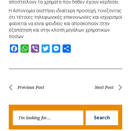
αποστείλουν τα χρήματα που δήθεν έχουν κερδίσει.
Η Αστυνομία συστήνει ιδιαίτερη προσοχή, τονίζοντας
ότι τέτοιες τηλεφωνικές επικοινωνίες και ισχυρισμοί
φαίνεται να είναι ψευδείς και αποσκοπούν στην
εξαπάτηση και στην κλοπή μεγάλων χρηματικών
ποσών.
F
W
V
T
M
S
a
h
i
w
e
h
c
a
b
i
s
a
e
t
e
t
s
r
b
s
r
t
e
e
Post
Previous Post
Next Post
o
A
e
n
Previous
Next
navigation
o
p
r
g
Post
Post
k
p
e
Searc
r
Search
for: