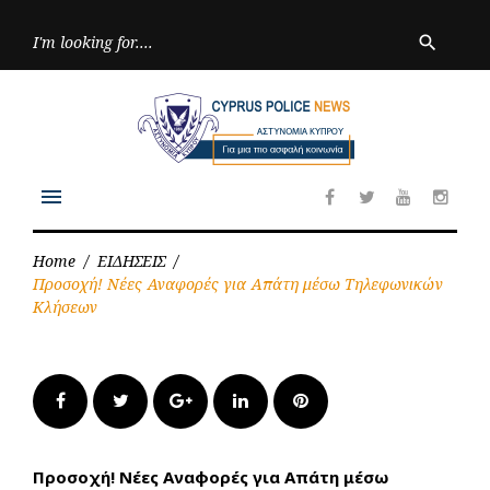
Skip
to
Searc
search
for:
content
menu
Facebook
Twitter
Youtube
Inst
Home
/
ΕΙΔΗΣΕΙΣ
/
Προσοχή! Νέες Αναφορές για Απάτη μέσω Τηλεφωνικών
Κλήσεων
Facebook
Twitter
Google+
LinkedIn
Pinterest
Προσοχή! Νέες Αναφορές για Απάτη μέσω