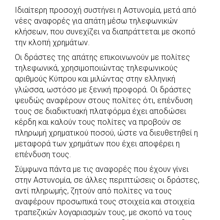
Ιδιαίτερη προσοχή συστήνει η Αστυνομία, μετά από
c
a
b
i
s
a
νέες αναφορές για απάτη μέσω τηλεφωνικών
e
t
e
t
s
r
κλήσεων, που συνεχίζει να διαπράττεται με σκοπό
b
s
r
t
e
e
την κλοπή χρημάτων.
o
A
e
n
Οι δράστες της απάτης επικοινωνούν με πολίτες
τηλεφωνικά, χρησιμοποιώντας τηλεφωνικούς
o
p
r
g
αριθμούς Κύπρου και μιλώντας στην ελληνική
k
p
e
γλώσσα, ωστόσο με ξενική προφορά. Οι δράστες
r
ψευδώς αναφέρουν στους πολίτες ότι, επένδυση
τους σε διαδικτυακή πλατφόρμα έχει αποδώσει
κέρδη και καλούν τους πολίτες να προβούν σε
πληρωμή χρηματικού ποσού, ώστε να διευθετηθεί η
μεταφορά των χρημάτων που έχει αποφέρει η
επένδυση τους.
Σύμφωνα πάντα με τις αναφορές που έχουν γίνει
στην Αστυνομία, σε άλλες περιπτώσεις οι δράστες,
αντί πληρωμής, ζητούν από πολίτες να τους
αναφέρουν προσωπικά τους στοιχεία και στοιχεία
τραπεζικών λογαριασμών τους, με σκοπό να τους