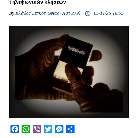
Τηλεφωνικών Κλήσεων
By
Κλάδος Επικοινωνίας (Αστ 279)
05/11/25 16:55
access_time
F
W
V
T
M
S
a
h
i
w
e
h