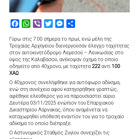
F
W
V
T
M
S
a
h
i
w
e
h
Γύρω στις 7:00 σήμερα το πρωί, ενώ μέλη της
c
a
b
i
s
a
Τροχαίας Αρχηγείου διενεργούσαν έλεγχο ταχύτητας
e
t
e
t
s
r
στον αυτοκινητόδρομο Λεμεσού – Λευκωσίας στο
b
s
r
t
e
e
ύψος της Καλαβασού, ανέκοψαν όχημα το οποίο
οδηγείτο από 40χρονο, με ταχύτητα
222
αντί
100
o
A
e
n
ΧΑΩ
.
o
p
r
g
Ο 40χρονος συνελήφθηκε για αυτόφωρο αδίκημα,
k
p
e
ενώ στη συνέχεια αφού κατηγορήθηκε γραπτώς,
r
αφέθηκε ελεύθερος για να παρουσιαστεί αύριο
Δευτέρα 03/11/2025 ενώπιον του Επαρχιακού
Δικαστηρίου Λάρνακας, όπου αναμένεται να
καταχωρηθεί υπόθεση εναντίον του για το τροχαίο
αδίκημα το οποίο διέπραξε.
Ο Αστυνομικός Σταθμός Ζυγίου συνεχίζει τις