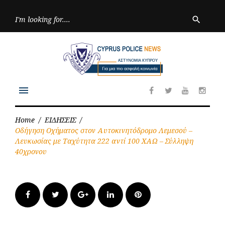
Skip
to
Searc
search
for:
content
menu
Facebook
Twitter
Youtube
Inst
Home
/
ΕΙΔΗΣΕΙΣ
/
Οδήγηση Οχήματος στον Αυτοκινητόδρομο Λεμεσού –
Λευκωσίας με Ταχύτητα 222 αντί 100 ΧΑΩ – Σύλληψη
40χρονου
Facebook
Twitter
Google+
LinkedIn
Pinterest