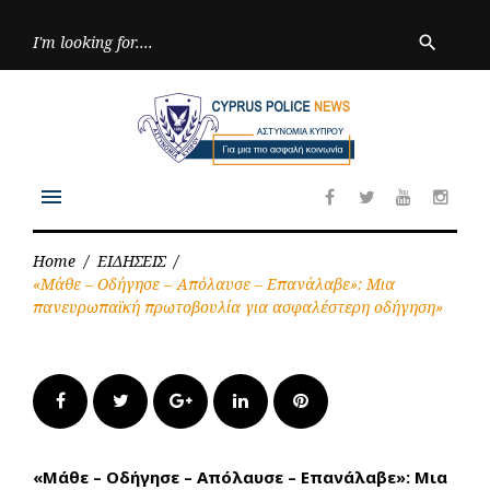
Skip
to
Searc
search
for:
content
menu
Facebook
Twitter
Youtube
Inst
Home
/
ΕΙΔΗΣΕΙΣ
/
«Μάθε – Οδήγησε – Απόλαυσε – Επανάλαβε»: Μια
πανευρωπαϊκή πρωτοβουλία για ασφαλέστερη οδήγηση»
Facebook
Twitter
Google+
LinkedIn
Pinterest
«Μάθε – Οδήγησε – Απόλαυσε – Επανάλαβε»: Μια