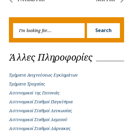
Post
o
A
e
n
Previous
Next
navigation
o
p
r
g
Post
Post
k
p
e
Searc
r
Search
for:
Άλλες Πληροφορίες
Τμήματα Ανιχνεύσεως Εγκλημάτων
Τμήματα Τροχαίας
Αστυνομικοί της Γειτονιάς
Αστυνομικοί Σταθμοί Παγκύπρια
Αστυνομικοί Σταθμοί Λευκωσίας
Αστυνομικοί Σταθμοί Λεμεσού
Αστυνομικοί Σταθμοί Λάρνακας