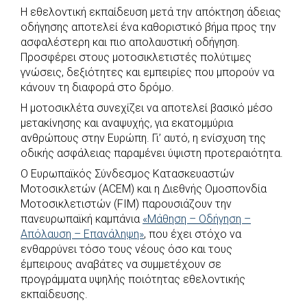
Η εθελοντική εκπαίδευση μετά την απόκτηση άδειας
c
a
b
i
s
a
οδήγησης αποτελεί ένα καθοριστικό βήμα προς την
e
t
e
t
s
r
ασφαλέστερη και πιο απολαυστική οδήγηση.
b
s
r
t
e
e
Προσφέρει στους μοτοσικλετιστές πολύτιμες
γνώσεις, δεξιότητες και εμπειρίες που μπορούν να
o
A
e
n
κάνουν τη διαφορά στο δρόμο.
o
p
r
g
Η μοτοσικλέτα συνεχίζει να αποτελεί βασικό μέσο
k
p
e
μετακίνησης και αναψυχής, για εκατομμύρια
r
ανθρώπους στην Ευρώπη. Γι’ αυτό, η ενίσχυση της
οδικής ασφάλειας παραμένει ύψιστη προτεραιότητα.
Ο Ευρωπαϊκός Σύνδεσμος Κατασκευαστών
Μοτοσικλετών (ACEM) και η Διεθνής Ομοσπονδία
Μοτοσικλετιστών (FIM) παρουσιάζουν την
πανευρωπαϊκή καμπάνια
«Μάθηση – Οδήγηση –
Απόλαυση – Επανάληψη»
, που έχει στόχο να
ενθαρρύνει τόσο τους νέους όσο και τους
έμπειρους αναβάτες να συμμετέχουν σε
προγράμματα υψηλής ποιότητας εθελοντικής
εκπαίδευσης.