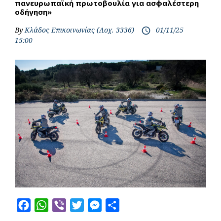
πανευρωπαϊκή πρωτοβουλία για ασφαλέστερη
οδήγηση»
By
Κλάδος Επικοινωνίας (Λοχ. 3336)
01/11/25
access_time
15:00
F
W
V
T
M
S
a
h
i
w
e
h