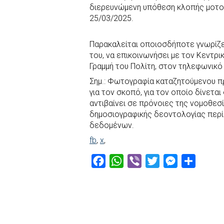
διερευνώμενη υπόθεση κλοπής μοτο
e
t
e
t
s
r
25/03/2025.
b
s
r
t
e
e
o
A
e
n
Παρακαλείται οποιοσδήποτε γνωρίζε
του, να επικοινωνήσει με τον Κεντρι
o
p
r
g
Γραμμή του Πολίτη, στον τηλεφωνικό
k
p
e
Σημ.: Φωτογραφία καταζητούμενου π
r
για τον σκοπό, για τον οποίο δίνετα
αντιβαίνει σε πρόνοιες της νομοθε
δημοσιογραφικής δεοντολογίας περί
δεδομένων.
fb
,
x
,
F
W
V
T
M
S
a
h
i
w
e
h
c
a
b
i
s
a
e
t
e
t
s
r
b
s
r
t
e
e