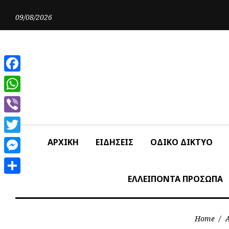
Skip
to
09/08/2026
content
Facebook
WhatsApp
Viber
Twitter
ΑΡΧΙΚΗ
ΕΙΔΗΣΕΙΣ
ΟΔΙΚΟ ΔΙΚΤΥΟ
Messenger
ΕΛΛΕΙΠΟΝΤΑ ΠΡΟΣΩΠΑ
Share
Home
/