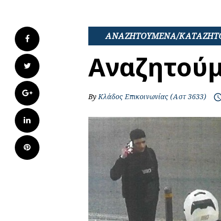
ΑΝΑΖΗΤΟΥΜΕΝΑ/ΚΑΤΑΖΗΤ
Facebook
Αναζητού
Twitter
Google+
By
Κλάδος Επικοινωνίας (Αστ 3633)
access_t
LinkedIn
Pinterest