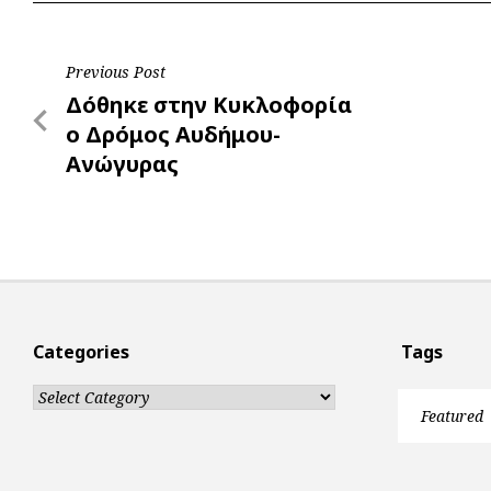
o
A
e
n
o
p
r
g
Post
Previous Post
k
p
e
Previous
Δόθηκε στην Κυκλοφορία
r
navigation
Post
ο Δρόμος Αυδήμου-
Ανώγυρας
Categories
Tags
Categories
Featured