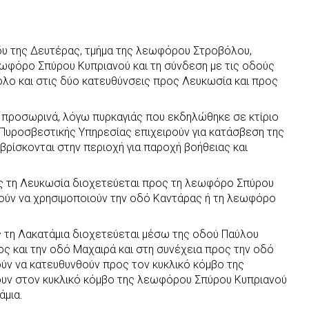
άδυ της Δευτέρας, τμήμα της λεωφόρου Στροβόλου,
εωφόρο Σπύρου Κυπριανού και τη σύνδεση με τις οδούς
ολο και στις δύο κατευθύνσεις προς Λευκωσία και προς
ι προσωρινά, λόγω πυρκαγιάς που εκδηλώθηκε σε κτίριο
υροσβεστικής Υπηρεσίας επιχειρούν για κατάσβεση της
βρίσκονται στην περιοχή για παροχή βοήθειας και
ς τη Λευκωσία διοχετεύεται προς τη λεωφόρο Σπύρου
ρούν να χρησιμοποιούν την οδό Καντάρας ή τη λεωφόρο
 τη Λακατάμια διοχετεύεται μέσω της οδού Παύλου
ς και την οδό Μαχαιρά και στη συνέχεια προς την οδό
ύν να κατευθυνθούν προς τον κυκλικό κόμβο της
ουν στον κυκλικό κόμβο της λεωφόρου Σπύρου Κυπριανού
άμια.