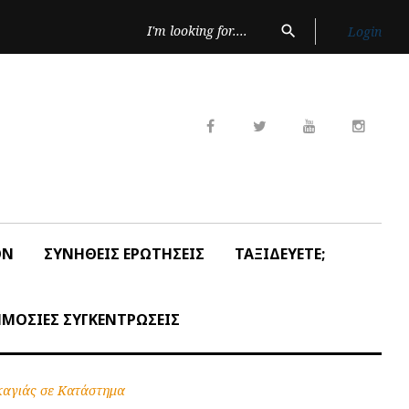
Search
search
Login
for:
Facebook
Twitter
Youtube
Insta
ON
ΣΥΝΗΘΕΙΣ ΕΡΩΤΗΣΕΙΣ
ΤΑΞΙΔΕΥΕΤΕ;
ΜΟΣΙΕΣ ΣΥΓΚΕΝΤΡΩΣΕΙΣ
καγιάς σε Κατάστημα