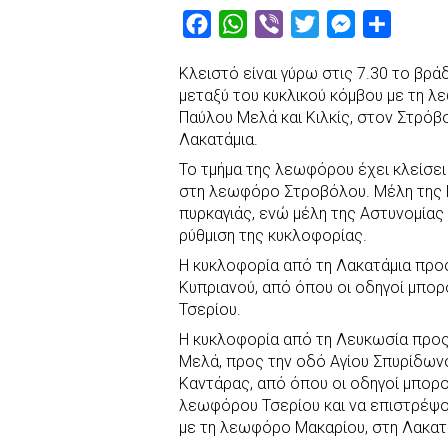
F
W
V
T
M
S
a
h
i
w
e
h
Κλειστό είναι γύρω στις 7.30 το βρ
c
a
b
i
s
a
μεταξύ του κυκλικού κόμβου με τη λ
e
t
e
t
s
r
Παύλου Μελά και Κιλκίς, στον Στρόβ
b
s
r
t
e
e
Λακατάμια.
o
A
e
n
Το τμήμα της λεωφόρου έχει κλείσε
στη λεωφόρο Στροβόλου. Μέλη της Π
o
p
r
g
πυρκαγιάς, ενώ μέλη της Αστυνομίας 
k
p
e
ρύθμιση της κυκλοφορίας.
r
Η κυκλοφορία από τη Λακατάμια προ
Κυπριανού, από όπου οι οδηγοί μπο
Τσερίου.
Η κυκλοφορία από τη Λευκωσία προς
Μελά, προς την οδό Αγίου Σπυρίδωνο
Καντάρας, από όπου οι οδηγοί μπορο
λεωφόρου Τσερίου και να επιστρέψ
με τη λεωφόρο Μακαρίου, στη Λακατ