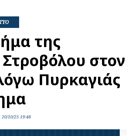
ΤΥΟ
μήμα της
Στροβόλου στον
λόγω Πυρκαγιάς
ημα
20/10/25 19:48