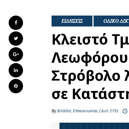
ΕΙΔΗΣΕΙΣ
ΟΔΙΚΟ ΔΙΚ
Facebook
Κλειστό Τ
Twitter
Λεωφόρου 
Google+
Στρόβολο 
LinkedIn
Pinterest
σε Κατάστ
By
Κλάδος Επικοινωνίας (Αστ 279)
access_time