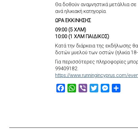
Θα δοθούν αναμνηστικά μετάλλια σ
ανά ηλικιακή κατηγορία.
ΩΡΑ ΕΚΚΙΝΗΣΗΣ
09:00 (5 ΧΛΜ)
10:00 (1 ΧΛΜ ΠΑΙΔΙΚΟΣ)
Κατά την διάρκεια της εκδήλωσης θα
δοτών μυελού των οστών (ηλικία 18
Για περισσότερες πληροφορίες μπορ
99409182.
https://www.runningincyprus.com/even
F
W
V
T
M
S
a
h
i
w
e
h
c
a
b
i
s
a
e
t
e
t
s
r
b
s
r
t
e
e
o
A
e
n