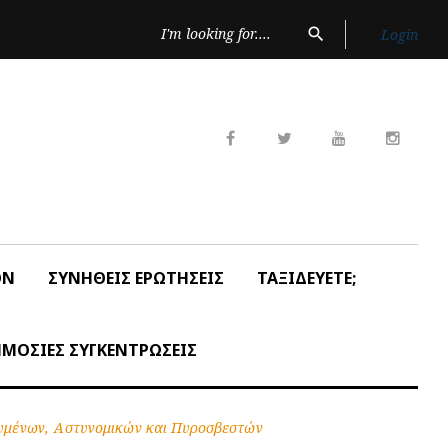
Search
search
Login
for:
Facebook
Twitter
Youtube
Insta
ON
ΣΥΝΗΘΕΙΣ ΕΡΩΤΗΣΕΙΣ
ΤΑΞΙΔΕΥΕΤΕ;
ΜΟΣΙΕΣ ΣΥΓΚΕΝΤΡΩΣΕΙΣ
ουμένων, Αστυνομικών και Πυροσβεστών