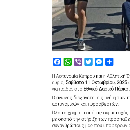
F
W
V
T
M
S
a
h
i
w
e
h
Η Αστυνομία Κύπρου και η Αθλητική 
c
a
b
i
s
a
αύριο,
Σάββατο 11 Οκτωβρίου, 2025
φ
e
t
e
t
s
r
για παιδιά, στο
Εθνικό Δασικό Πάρκο
b
s
r
t
e
e
Ο αγώνας διεξάγεται εις μνήμη των 
o
A
e
n
αστυνομικών και πυροσβεστών.
o
p
r
g
Όλα τα χρήματα από τις συμμετοχές
k
p
e
με σκοπό την στήριξη των προσπαθε
συνανθρώπους μας που υποφέρουν απ
r