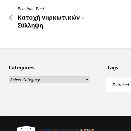
o
p
r
g
Post
Previous Post
k
p
e
Previous
Κατοχή ναρκωτικών –
r
navigation
Post
Σύλληψη
Categories
Tags
Categories
Featured