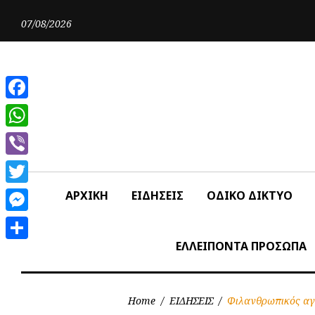
Skip
to
07/08/2026
content
Facebook
WhatsApp
Viber
Twitter
ΑΡΧΙΚΗ
ΕΙΔΗΣΕΙΣ
ΟΔΙΚΟ ΔΙΚΤΥΟ
Messenger
ΕΛΛΕΙΠΟΝΤΑ ΠΡΟΣΩΠΑ
Share
Home
/
ΕΙΔΗΣΕΙΣ
/
Φιλανθρωπικός αγ