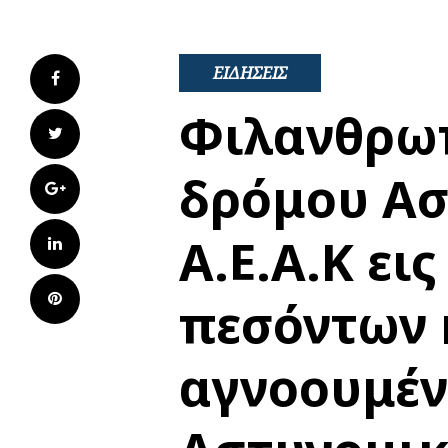
ΕΙΔΗΣΕΙΣ
Facebook
Φιλανθρω
Twitter
δρόμου Ασ
Google+
Α.Ε.Α.Κ ει
LinkedIn
Pinterest
πεσόντων 
αγνοουμέν