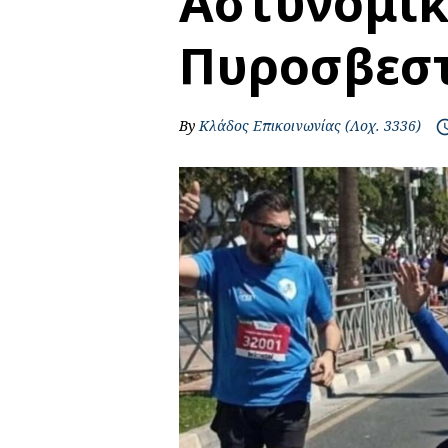
Αστυνομικ
Πυροσβεσ
By
Κλάδος Επικοινωνίας (Λοχ. 3336)
access_