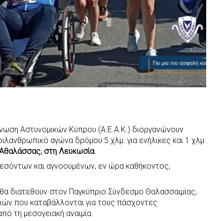
Ένωση Αστυνομικών Κύπρου (Α.Ε.Α.Κ.) διοργανώνουν
ιλανθρωπικό αγώνα δρόμου 5 χλμ. για ενήλικες και 1 χλμ
 Αθαλάσσας, στη Λευκωσία
.
πεσόντων και αγνοουμένων, εν ώρα καθήκοντος,
 θα διατεθούν στον Παγκύπριο Σύνδεσμο Θαλασσαιμίας,
ιών που καταβάλλονται για τους πάσχοντες
ό τη μεσογειακή αναιμία.