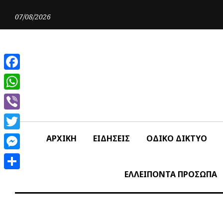
Skip
to
07/08/2026
content
Facebook
WhatsApp
Viber
Twitter
ΑΡΧΙΚΗ
ΕΙΔΗΣΕΙΣ
ΟΔΙΚΟ ΔΙΚΤΥΟ
Messenger
ΕΛΛΕΙΠΟΝΤΑ ΠΡΟΣΩΠΑ
Share