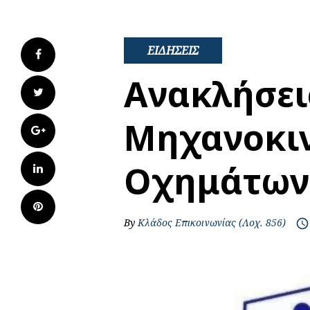
ΕΙΔΗΣΕΙΣ
Facebook
Ανακλήσει
Twitter
Μηχανοκι
Google+
Οχημάτων
LinkedIn
Pinterest
By
Κλάδος Επικοινωνίας (Λοχ. 856)
access_time