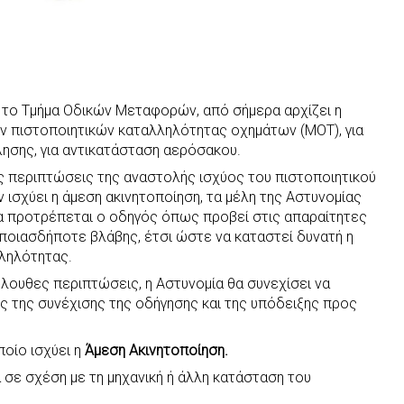
το Τμήμα Οδικών Μεταφορών, από σήμερα αρχίζει η
ν πιστοποιητικών καταλληλότητας οχημάτων (ΜΟΤ), για
λησης, για αντικατάσταση αερόσακου.
νες περιπτώσεις της αναστολής ισχύος του πιστοποιητικού
 ισχύει η άμεση ακινητοποίηση, τα μέλη της Αστυνομίας
θα προτρέπεται ο οδηγός όπως προβεί στις απαραίτητες
οποιασδήποτε βλάβης, έτσι ώστε να καταστεί δυνατή η
ληλότητας.
κόλουθες περιπτώσεις, η Αστυνομία θα συνεχίσει να
ς της συνέχισης της οδήγησης και της υπόδειξης προς
ποίο ισχύει η
Άμεση Ακινητοποίηση.
 σε σχέση με τη μηχανική ή άλλη κατάσταση του