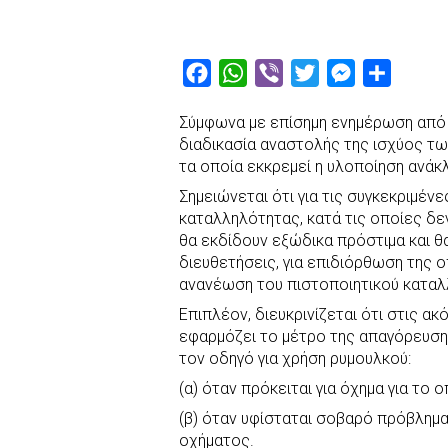
F
W
V
T
M
S
a
h
i
w
e
h
Σύμφωνα με επίσημη ενημέρωση από 
c
a
b
i
s
a
διαδικασία αναστολής της ισχύος τω
e
t
e
t
s
r
τα οποία εκκρεμεί η υλοποίηση ανάκ
b
s
r
t
e
e
Σημειώνεται ότι για τις συγκεκριμέ
o
A
e
n
καταλληλότητας, κατά τις οποίες δεν
θα εκδίδουν εξώδικα πρόστιμα και 
o
p
r
g
διευθετήσεις, για επιδιόρθωση της 
k
p
e
ανανέωση του πιστοποιητικού καταλ
r
Επιπλέον, διευκρινίζεται ότι στις α
εφαρμόζει το μέτρο της απαγόρευση
τον οδηγό για χρήση ρυμουλκού:
(α) όταν πρόκειται για όχημα για το ο
(β) όταν υφίσταται σοβαρό πρόβλημα
οχήματος.