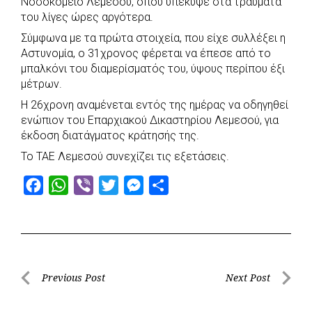
Νοσοκομείο Λεμεσού, όπου υπέκυψε στα τραύματά
του λίγες ώρες αργότερα.
Σύμφωνα με τα πρώτα στοιχεία, που είχε συλλέξει η
Αστυνομία, ο 31χρονος φέρεται να έπεσε από το
μπαλκόνι του διαμερίσματός του, ύψους περίπου έξι
μέτρων.
Η 26χρονη αναμένεται εντός της ημέρας να οδηγηθεί
ενώπιον του Επαρχιακού Δικαστηρίου Λεμεσού, για
έκδοση διατάγματος κράτησής της.
Το ΤΑΕ Λεμεσού συνεχίζει τις εξετάσεις.
F
W
V
T
M
S
a
h
i
w
e
h
c
a
b
i
s
a
e
t
e
t
s
r
b
s
r
t
e
e
Post
Previous Post
Next Post
o
A
e
n
Previous
Next
navigation
o
p
r
g
Post
Post