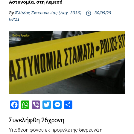
Αστυνομία, στη Λεμεσό
By
Κλάδος Επικοινωνίας (Λοχ. 3336)
30/09/25
access_time
08:11
F
W
V
T
M
S
a
h
i
w
e
h
Συνελήφθη 26χρονη
c
a
b
i
s
a
e
t
e
t
s
r
Υπόθεση φόνου εκ προμελέτης διερευνά η