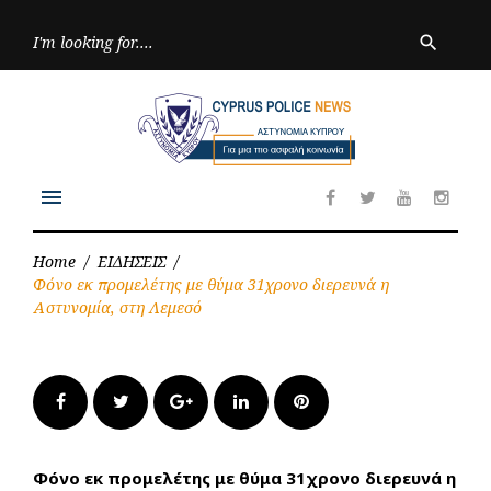
Skip
to
Searc
search
for:
content
menu
Facebook
Twitter
Youtube
Inst
Home
/
ΕΙΔΗΣΕΙΣ
/
Φόνο εκ προμελέτης με θύμα 31χρονο διερευνά η
Αστυνομία, στη Λεμεσό
Facebook
Twitter
Google+
LinkedIn
Pinterest
Φόνο εκ προμελέτης με θύμα 31χρονο διερευνά η