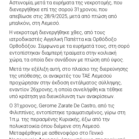
Αστυνομία, μετά τα ευρήματα της νεκροτομής, που
b
s
r
t
e
e
διενεργήθηκε επί της σορού 31χρονου, που
o
A
e
n
απεβίωσε στις 28/9/2025, μετά από πτώση από
o
p
r
g
μπαλκόνι, στη Λεμεσό.
k
p
e
Η νεκροτομή διενεργήθηκε χθες, από τους
r
ιατροδικαστές Αγγελική Παπέττα και Ορθόδοξο
Ορθοδόξου. Σύμφωνα με τα ευρήματά τους, στη σορό
εντοπίστηκαν διαμπερή τραύματα στην κοιλιακή
χώρα, τα οποία δεν συνάδουν με πτώση από ύψος.
Μετά την εξέλιξη αυτή, στο πλαίσιο της διερεύνησης
της υπόθεσης, οι ανακριτές του ΤΑΕ Λεμεσού
προχώρησαν στην έκδοση εντάλματος σύλληψης,
εναντίον 26χρονης, η οποία συνελήφθη και τέθηκε
υπό κράτηση για διευκόλυνση των ανακρίσεων.
Ο 31χρονος, Gerome Zarate De Castro, από τις
Φιλιππίνες, εντοπίστηκε τραυματισμένος, γύρω στη
1π.μ. της περασμένης Κυριακής, έξω από την
πολυκατοικία όπου διέμενε στη Λεμεσό.
Μεταφέρθηκε με ασθενοφόρο στο Γενικό