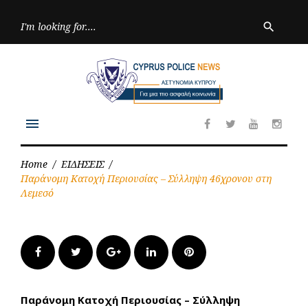
Skip
to
Searc
search
for:
content
menu
Facebook
Twitter
Youtube
Inst
Home
/
ΕΙΔΗΣΕΙΣ
/
Παράνομη Κατοχή Περιουσίας – Σύλληψη 46χρονου στη
Λεμεσό
Facebook
Twitter
Google+
LinkedIn
Pinterest
Παράνομη Κατοχή Περιουσίας – Σύλληψη