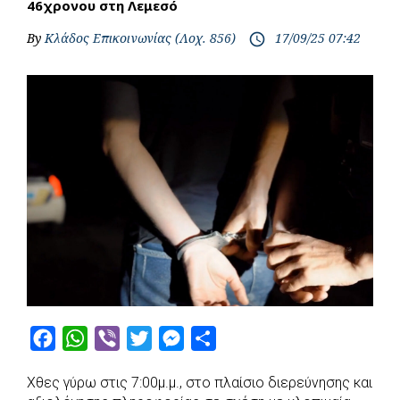
46χρονου στη Λεμεσό
By
Κλάδος Επικοινωνίας (Λοχ. 856)
17/09/25 07:42
access_time
F
W
V
T
M
S
a
h
i
w
e
h
Χθες γύρω στις 7:00μ.μ., στο πλαίσιο διερεύνησης και
c
a
b
i
s
a