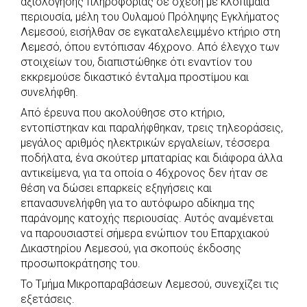
αξιολόγησης πληροφορίας σε σχέση με κλοπιμαία
e
t
e
t
s
r
περιουσία, μέλη του Ουλαμού Πρόληψης Εγκλήματος
b
s
r
t
e
e
Λεμεσού, εισήλθαν σε εγκαταλελειμμένο κτήριο στη
Λεμεσό, όπου εντόπισαν 46χρονο. Από έλεγχο των
o
A
e
n
στοιχείων του, διαπιστώθηκε ότι εναντίον του
o
p
r
g
εκκρεμούσε δικαστικό ένταλμα προστίμου και
k
p
e
συνελήφθη.
r
Από έρευνα που ακολούθησε στο κτήριο,
εντοπίστηκαν και παραλήφθηκαν, τρεις τηλεοράσεις,
μεγάλος αριθμός ηλεκτρικών εργαλείων, τέσσερα
ποδήλατα, ένα σκούτερ μπαταρίας και διάφορα άλλα
αντικείμενα, για τα οποία ο 46χρονος δεν ήταν σε
θέση να δώσει επαρκείς εξηγήσεις και
επανασυνελήφθη για το αυτόφωρο αδίκημα της
παράνομης κατοχής περιουσίας. Αυτός αναμένεται
να παρουσιαστεί σήμερα ενώπιον του Επαρχιακού
Δικαστηρίου Λεμεσού, για σκοπούς έκδοσης
προσωποκράτησης του.
Το Τμήμα Μικροπαραβάσεων Λεμεσού, συνεχίζει τις
εξετάσεις.