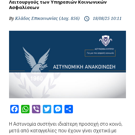
Λειτουργούς των Υπηρεσιών Κοινωνικών
Ασφαλίσεων
By
Κλάδος Επικοινωνίας (Λοχ. 856)
18/08/25 10:11
access_time
F
W
V
T
M
S
a
h
i
w
e
h
Η Αστυνομία συστήνει ιδιαίτερη προσοχή στο κοινό,
c
a
b
i
s
a
μετά από καταγγελίες που έχουν γίνει σχετικά με
e
t
e
t
s
r