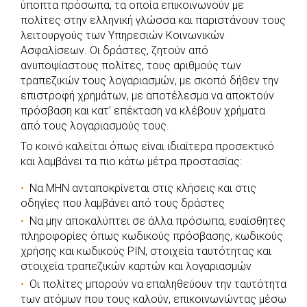
ύποπτα πρόσωπα, τα οποία επικοινωνούν με
b
s
r
t
e
e
πολίτες στην ελληνική γλώσσα και παριστάνουν τους
λειτουργούς των Υπηρεσιών Κοινωνικών
o
A
e
n
Ασφαλίσεων. Οι δράστες, ζητούν από
o
p
r
g
ανυποψίαστους πολίτες, τους αριθμούς των
k
p
e
τραπεζικών τους λογαριασμών, με σκοπό δήθεν την
r
επιστροφή χρημάτων, με αποτέλεσμα να αποκτούν
πρόσβαση και κατ’ επέκταση να κλέβουν χρήματα
από τους λογαριασμούς τους.
Το κοινό καλείται όπως είναι ιδιαίτερα προσεκτικό
και λαμβάνει τα πιο κάτω μέτρα προστασίας:
Να ΜΗΝ ανταποκρίνεται στις κλήσεις και στις
οδηγίες που λαμβάνει από τους δράστες
Να μην αποκαλύπτει σε άλλα πρόσωπα, ευαίσθητες
πληροφορίες όπως κωδικούς πρόσβασης, κωδικούς
χρήσης και κωδικούς PIN, στοιχεία ταυτότητας και
στοιχεία τραπεζικών καρτών και λογαριασμών
Οι πολίτες μπορούν να επαληθεύουν την ταυτότητα
των ατόμων που τους καλούν, επικοινωνώντας μέσω