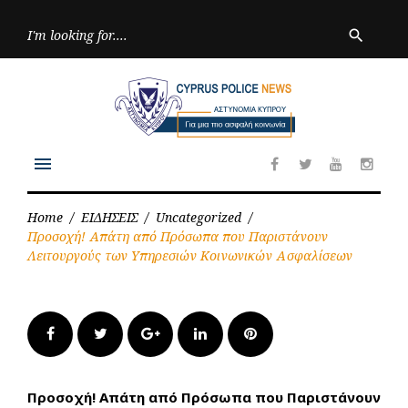
Skip
to
Searc
search
for:
content
menu
Facebook
Twitter
Youtube
Inst
Home
/
ΕΙΔΗΣΕΙΣ
/
Uncategorized
/
Προσοχή! Απάτη από Πρόσωπα που Παριστάνουν
Λειτουργούς των Υπηρεσιών Κοινωνικών Ασφαλίσεων
Facebook
Twitter
Google+
LinkedIn
Pinterest
Προσοχή! Απάτη από Πρόσωπα που Παριστάνουν