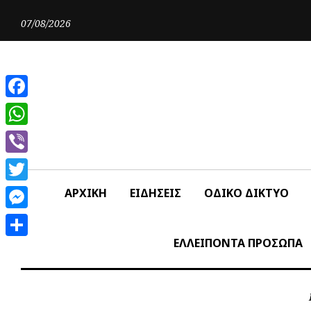
Skip
to
07/08/2026
content
Facebook
WhatsApp
Viber
Twitter
ΑΡΧΙΚΗ
ΕΙΔΗΣΕΙΣ
ΟΔΙΚΟ ΔΙΚΤΥΟ
Messenger
ΕΛΛΕΙΠΟΝΤΑ ΠΡΟΣΩΠΑ
Share