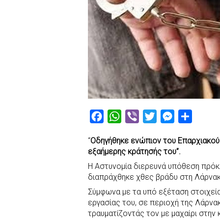
F
W
V
T
M
S
a
h
i
w
e
h
“
Οδηγήθηκε ενώπιον του Επαρχιακού
c
a
b
i
s
a
εξαήμερης κράτησής του”.
e
t
e
t
s
r
Η Αστυνομία διερευνά υπόθεση πρόκ
b
s
r
t
e
e
διαπράχθηκε χθες βράδυ στη Λάρνακ
o
A
e
n
Σύμφωνα με τα υπό εξέταση στοιχεί
o
p
r
g
εργασίας του, σε περιοχή της Λάρνα
k
p
e
τραυματίζοντάς τον με μαχαίρι στην 