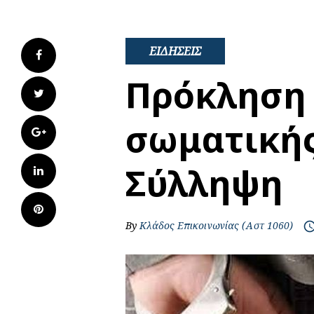
ΕΙΔΗΣΕΙΣ
Facebook
Πρόκληση 
Twitter
σωματικής
Google+
Σύλληψη
LinkedIn
Pinterest
By
Κλάδος Επικοινωνίας (Αστ 1060)
access_t