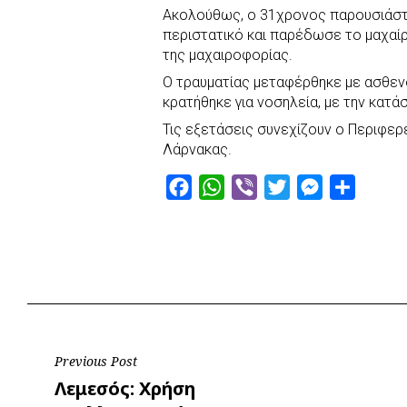
r
Ακολούθως, ο 31χρονος παρουσιάστ
περιστατικό και παρέδωσε το μαχαίρ
της μαχαιροφορίας.
Ο τραυματίας μεταφέρθηκε με ασθε
κρατήθηκε για νοσηλεία, με την κατά
Τις εξετάσεις συνεχίζουν ο Περιφερ
Λάρνακας.
F
W
V
T
M
S
a
h
i
w
e
h
c
a
b
i
s
a
e
t
e
t
s
r
b
s
r
t
e
e
o
A
e
n
o
p
r
g
Post
Previous Post
k
p
e
Previous
Λεμεσός: Χρήση
r