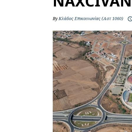
NAXCIVAN
By
Κλάδος Επικοινωνίας (Αστ 1060)
access_t