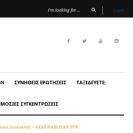
Search
search
Login
for:
Facebook
Twitter
Youtube
Insta
ON
ΣΥΝΗΘΕΙΣ ΕΡΩΤΗΣΕΙΣ
ΤΑΞΙΔΕΥΕΤΕ;
ΜΟΣΙΕΣ ΣΥΓΚΕΝΤΡΩΣΕΙΣ
μόνοια Λευκωσίας – ARAZ NAXCIVAN PFK