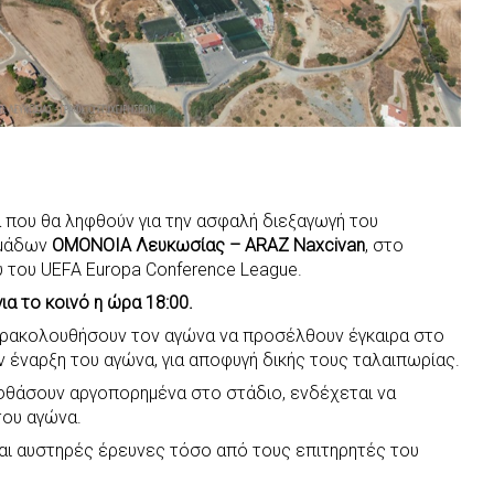
α που θα ληφθούν για την ασφαλή διεξαγωγή του
ομάδων
ΟΜΟΝΟΙΑ Λευκωσίας – ARAZ Naxcivan
, στo
υ του UEFA Europa Conference League.
για το κοινό η ώρα 18:00.
αρακολουθήσουν τον αγώνα να προσέλθουν έγκαιρα στο
ν έναρξη του αγώνα, για αποφυγή δικής τους ταλαιπωρίας.
α φθάσουν αργοπορημένα στο στάδιο, ενδέχεται να
του αγώνα.
ται αυστηρές έρευνες τόσο από τους επιτηρητές του