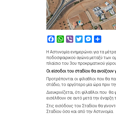
F
W
V
T
M
S
a
h
i
w
e
h
Η Αστυνομία ενημερώνει για τα μέτρ
c
a
b
i
s
a
ποδοσφαιρικού αγώνα μεταξύ των 
e
t
e
t
s
r
πλαίσιo του 3ου προκριματικού γύρο
b
s
r
t
e
e
Οι είσοδοι του σταδίου θα ανοίξουν 
o
A
e
n
Προτρέπονται οι φίλαθλοι που θα π
o
p
r
g
στάδιο, το αργότερο μία ώρα πριν τη
k
p
e
Διευκρινίζεται, ότι φίλαθλοι που θ
r
εισέλθουν σε αυτό μετά την έναρξη 
Στις εισόδους του Σταδίου θα γίνον
Σταδίου όσο και από την Αστυνομία.