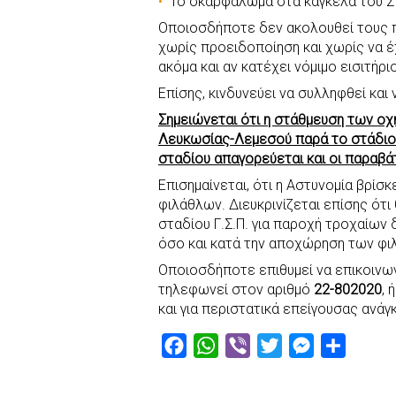
Το σκαρφάλωμα στα κάγκελά του Σ
Οποιοσδήποτε δεν ακολουθεί τους π
χωρίς προειδοποίηση και χωρίς να έχ
ακόμα και αν κατέχει νόμιμο εισιτήριο
Επίσης, κινδυνεύει να συλληφθεί και
Σημειώνεται ότι η στάθμευση των ο
Λευκωσίας-Λεμεσού παρά το στάδιο 
σταδίου απαγορεύεται και οι παραβά
Επισημαίνεται, ότι η Αστυνομία βρίσ
φιλάθλων. Διευκρινίζεται επίσης ότι
σταδίου Γ.Σ.Π. για παροχή τροχαίων
όσο και κατά την αποχώρηση των φι
Οποιοσδήποτε επιθυμεί να επικοινων
τηλεφωνεί στον αριθμό
22-802020
, 
και για περιστατικά επείγουσας ανά
F
W
V
T
M
S
a
h
i
w
e
h
c
a
b
i
s
a