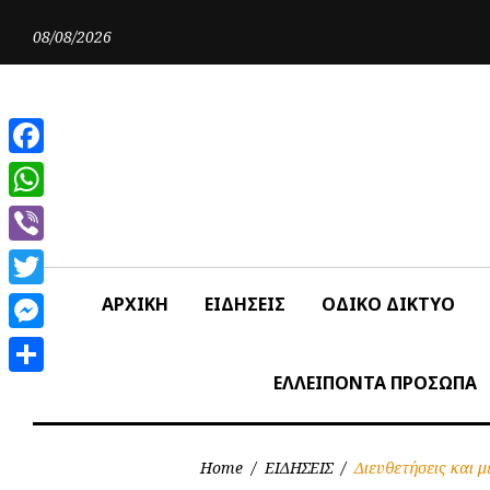
Skip
to
08/08/2026
content
Facebook
WhatsApp
Viber
Twitter
ΑΡΧΙΚΗ
ΕΙΔΗΣΕΙΣ
ΟΔΙΚΟ ΔΙΚΤΥΟ
Messenger
ΕΛΛΕΙΠΟΝΤΑ ΠΡΟΣΩΠΑ
Share
Home
/
ΕΙΔΗΣΕΙΣ
/
Διευθετήσεις και