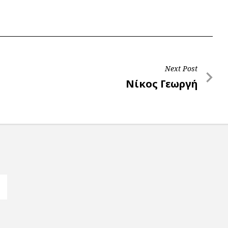
Next Post
Next
Νίκος Γεωργή
Post