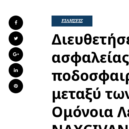
ΕΙΔΗΣΕΙΣ
Facebook
Διευθετήσε
Twitter
ασφαλείας
Google+
ποδοσφαι
LinkedIn
Pinterest
μεταξύ τω
Ομόνοια Λ