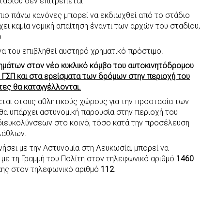
ταδίου δεν επιτρέπεται
ιο πάνω κανόνες μπορεί να εκδιωχθεί από το στάδιο
ει καμία νομική απαίτηση έναντι των αρχών του σταδίου,
.
 να του επιβληθεί αυστηρό χρηματικό πρόστιμο.
χημάτων στον νέο κυκλικό κόμβο του αυτοκινητόδρομου
ΓΣΠ και στα ερείσματα των δρόμων στην περιοχή του
τες θα καταγγέλλονται.
κεται στους αθλητικούς χώρους για την προστασία των
 θα υπάρχει αστυνομική παρουσία στην περιοχή του
 διευκολύνσεων στο κοινό, τόσο κατά την προσέλευση
λάθλων.
ήσει με την Αστυνομία στη Λευκωσία, μπορεί να
ή με τη Γραμμή του Πολίτη στον τηλεφωνικό αριθμό
1460
γκης στον τηλεφωνικό αριθμό
112
.