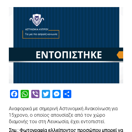
F
W
V
T
M
S
a
h
i
w
e
h
Αναφορικά με σημερινή Αστυνομική Ανακοίνωση για
c
a
b
i
s
a
15χρονο, ο οποίος απουσίαζε από τον χώρο
e
t
e
t
s
r
διαμονής του στη Λευκωσία, έχει εντοπιστεί.
b
s
r
t
e
e
Σημ.: Φωτογραφία ελλείποντος προσώπου μπορεί να