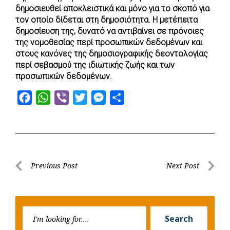
o
A
e
n
δημοσιευθεί αποκλειστικά και μόνο για το σκοπό για
τον οποίο δίδεται στη δημοσιότητα. Η μετέπειτα
o
p
r
g
δημοσίευση της, δυνατό να αντιβαίνει σε πρόνοιες
k
p
e
της νομοθεσίας περί προσωπικών δεδομένων και
r
στους κανόνες της δημοσιογραφικής δεοντολογίας
περί σεβασμού της ιδιωτικής ζωής και των
προσωπικών δεδομένων.
F
W
V
T
M
S
a
h
i
w
e
h
c
a
b
i
s
a
e
t
e
t
s
r
b
s
r
t
e
e
Post
Previous Post
Next Post
o
A
e
n
Previous
Next
navigation
o
p
r
g
Post
Post
k
p
e
Searc
r
Search
for: