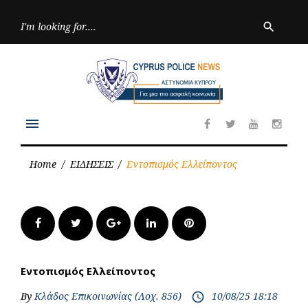
Skip
to
Searc
search
for:
content
menu
Facebook
Twitter
Youtube
Inst
Home
/
ΕΙΔΗΣΕΙΣ
/
Εντοπισμός Ελλείποντος
Facebook
Twitter
Google+
LinkedIn
Pinterest
Εντοπισμός Ελλείποντος
By
Κλάδος Επικοινωνίας (Λοχ. 856)
10/08/25 18:18
access_time