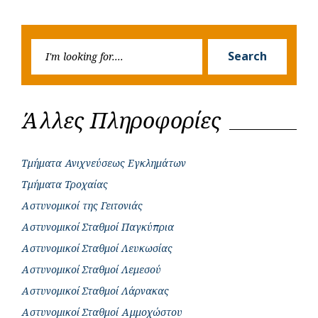
Previous
Next
navigation
o
p
r
g
Post
Post
k
p
e
Searc
r
Search
for:
Άλλες Πληροφορίες
Τμήματα Ανιχνεύσεως Εγκλημάτων
Τμήματα Τροχαίας
Αστυνομικοί της Γειτονιάς
Αστυνομικοί Σταθμοί Παγκύπρια
Αστυνομικοί Σταθμοί Λευκωσίας
Αστυνομικοί Σταθμοί Λεμεσού
Αστυνομικοί Σταθμοί Λάρνακας
Αστυνομικοί Σταθμοί Αμμοχώστου