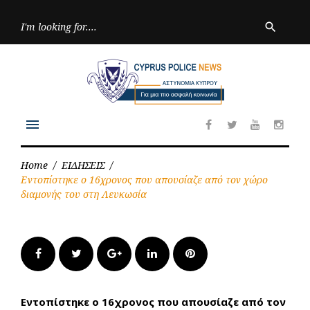
Skip
to
Searc
search
for:
content
menu
Facebook
Twitter
Youtube
Inst
Home
/
ΕΙΔΗΣΕΙΣ
/
Εντοπίστηκε ο 16χρονος που απουσίαζε από τον χώρο
διαμονής του στη Λευκωσία
Facebook
Twitter
Google+
LinkedIn
Pinterest
Εντοπίστηκε ο 16χρονος που απουσίαζε από τον