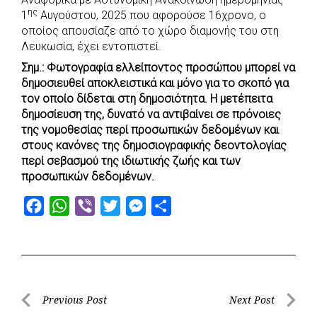
c
a
b
i
s
a
ης
1
Αυγούστου, 2025 που αφορούσε 16χρονο, ο
e
t
e
t
s
r
οποίος απουσίαζε από το χώρο διαμονής του στη
b
s
r
t
e
e
Λευκωσία, έχει εντοπιστεί.
o
A
e
n
Σημ.: Φωτογραφία ελλείποντος προσώπου μπορεί να
δημοσιευθεί αποκλειστικά και μόνο για το σκοπό για
o
p
r
g
τον οποίο δίδεται στη δημοσιότητα. Η μετέπειτα
k
p
e
δημοσίευση της, δυνατό να αντιβαίνει σε πρόνοιες
r
της νομοθεσίας περί προσωπικών δεδομένων και
στους κανόνες της δημοσιογραφικής δεοντολογίας
περί σεβασμού της ιδιωτικής ζωής και των
προσωπικών δεδομένων.
F
W
V
T
M
S
a
h
i
w
e
h
c
a
b
i
s
a
e
t
e
t
s
r
b
s
r
t
e
e
Post
Previous Post
Next Post
o
A
e
n