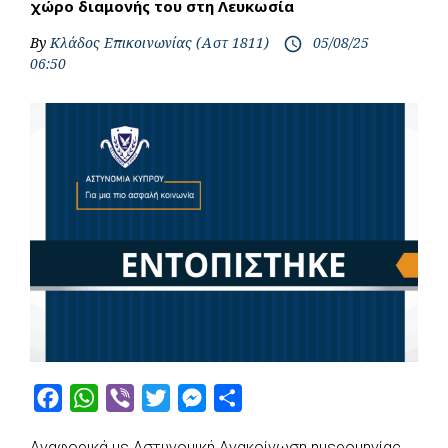
χώρο διαμονής του στη Λευκωσία
By
Κλάδος Επικοινωνίας (Αστ 1811)
05/08/25
access_time
06:50
F
W
V
T
M
S
a
h
i
w
e
h
Αναφορικά με Αστυνομική Ανακοίνωση ημερομηνίας