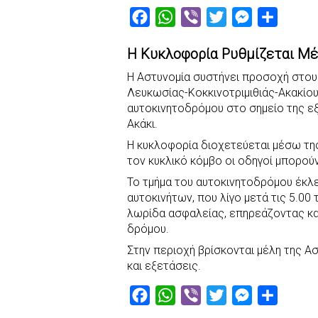
F
W
V
T
M
S
a
h
i
w
e
h
Η Κυκλοφορία Ρυθμίζεται Μέ
c
a
b
i
s
a
e
t
e
t
s
r
Η Αστυνομία συστήνει προσοχή στο
Λευκωσίας-Κοκκινοτριμιθιάς-Ακακίου
b
s
r
t
e
e
αυτοκινητοδρόμου στο σημείο της εξ
o
A
e
n
Ακάκι.
o
p
r
g
Η κυκλοφορία διοχετεύεται μέσω της
k
p
e
τον κυκλικό κόμβο οι οδηγοί μπορού
r
Το τμήμα του αυτοκινητοδρόμου έκλ
αυτοκινήτων, που λίγο μετά τις 5.00
λωρίδα ασφαλείας, επηρεάζοντας κα
δρόμου.
Στην περιοχή βρίσκονται μέλη της Α
και εξετάσεις.
F
W
V
T
M
S
a
h
i
w
e
h