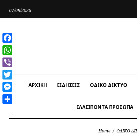
Skip
to
07/08/2026
content
Facebook
WhatsApp
Viber
Twitter
ΑΡΧΙΚΗ
ΕΙΔΗΣΕΙΣ
ΟΔΙΚΟ ΔΙΚΤΥΟ
Messenger
ΕΛΛΕΙΠΟΝΤΑ ΠΡΟΣΩΠΑ
Share
Home
/
ΟΔΙΚΟ ΔΙ