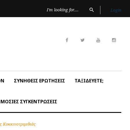
Search
search
Login
for:
Facebook
Twitter
Youtube
Insta
ON
ΣΥΝΗΘΕΙΣ ΕΡΩΤΗΣΕΙΣ
ΤΑΞΙΔΕΥΕΤΕ;
ΜΟΣΙΕΣ ΣΥΓΚΕΝΤΡΩΣΕΙΣ
 Κοκκινοτριμιθιάς