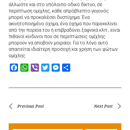
άλλωστε και στο υπόλοιπο οδικό δίκτυο, σε
περίπτωση ομίχλης, κάθε απρόβλεπτο γεγονός
μπορεί να προκαλέσει δυστύχημα. Ένα
ακινητοποιημένο όχημα, ένα όχημα που παρεκκλίνει
από την πορεία του ή επιβραδύνει ξαφνικά κλπ., είναι
πιθανοί κίνδυνοι που σε περιπτώσεις ομίχλης
μπορούν να αποβούν μοιραίοι. Για το λόγο αυτό
απαιτείται ιδιαίτερη προσοχή και χρήση των φώτων
ομίχλης.
F
W
V
T
M
S
a
h
i
w
e
h
c
a
b
i
s
a
e
t
e
t
s
r
b
s
r
t
e
e
Post
Previous Post
Next Post
o
A
e
n
Previous
Next
navigation
o
p
r
g
Post
Post
k
p
e