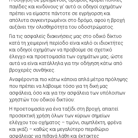
c
a
b
i
s
a
παγίδες και κινδύνους γι’ αυτό οι οδηγοί οχημάτων
e
t
e
t
s
r
πρέπει να είμαστε πάντοτε σε εγρήγορση και
b
s
r
t
e
e
απόλυτα συγκεντρωμένοι στο δρόμο, αφού η βροχή
αυξάνει την ολισθηρότητα του οδοστρώματος.
o
A
e
n
Για τις ασφαλείς διακινήσεις μας στο οδικό δίκτυο
o
p
r
g
κατά τη χειμερινή περίοδο είναι καλό οι ιδιοκτήτες
k
p
e
και οδηγοί οχημάτων να προβούμε σε σχετικό
r
έλεγχο και προετοιμασία των οχημάτων μας, ώστε
αυτά να είναι κατάλληλα για την οδήγηση κάτω από
βροχερές συνθήκες.
Αναφέρονται πιο κάτω κάποια απλά μέτρα πρόληψης
που πρέπει να λάβουμε τόσο για τη δική μας
ασφάλεια, όσο και για την ασφάλεια των υπόλοιπων
χρηστών του οδικού δικτύου:
Η προετοιμασία για ένα ταξίδι στη βροχή, απαιτεί
προσεκτική χρήση όλων των κύριων σημείων
ελέγχου του οχήματος – τιμόνι, συμπλέκτη, φρένα
και γκάζι – καθώς και μεγαλύτερο περιθώριο
ασφάλειας για πιθανά λάθη και έκτακτες