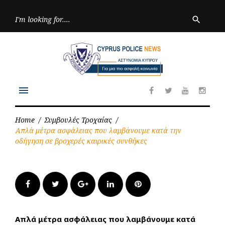
Skip
to
Searc
search
for:
content
menu
Facebook
Twitter
Youtube
Inst
Home
/
Συμβουλές Τροχαίας
/
Απλά μέτρα ασφάλειας που λαμβάνουμε κατά την
οδήγηση σε βροχερές καιρικές συνθήκες
Facebook
Twitter
Google+
LinkedIn
Pinterest
Απλά μέτρα ασφάλειας που λαμβάνουμε κατά