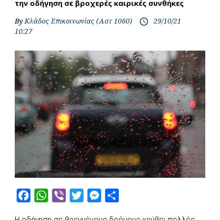
την οδήγηση σε βροχερές καιρικές συνθήκες
By
Κλάδος Επικοινωνίας (Αστ 1060)
29/10/21
access_time
10:27
F
W
V
T
M
S
a
h
i
w
e
h
Η οδήγηση σε βρεγμένους δρόμους κρύβει πολλές