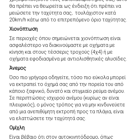
θα πρέπει να θεωρείται ως ένδειξη ότι πρέπει να
μειώσετε την ταχύτητα σας, τουλάχιστον κατά
20km/h κάτω από το επιτρεπόμενο όριο ταχύτητας.
Χιονόπτωση
Σε περιοχές όπου σημειώνεται χιονόπτωση είναι
ασφαλέστερο να διακινούμαστε με οχήματα με
κίνηση και στους τέσσερις τροχούς (4χ4) ή με
οχήματα εφοδιασμένα με αντιολισθητικές αλυσίδες.
Άνεμος
Όσο πιο γρήγορα οδηγείτε, τόσο πιο εύκολα μπορεί
να εκτραπεί το όχημά σας από την πορεία του από
κάποιο ξαφνικό, δυνατό και στιγμιαίο ρεύμα ανέμου.
Σε περιπτώσεις ισχυρού ανέμου (κυρίως αν είναι
πλευρικός), ο μόνος τρόπος για να μην κινδυνεύετε
από μια ανεπιθύμητη εκτροπή προς τα πλάγια, είναι
να ελαττώσετε την ταχύτητά σας.
Ομίχλη
Είναι βέβαιο ότι στον αυτοκινητόδρομο, όπως