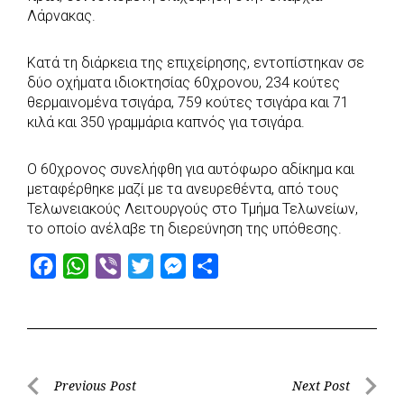
b
s
r
t
e
e
Λάρνακας.
o
A
e
n
Κατά τη διάρκεια της επιχείρησης, εντοπίστηκαν σε
o
p
r
g
δύο οχήματα ιδιοκτησίας 60χρονου, 234 κούτες
k
p
e
θερμαινομένα τσιγάρα, 759 κούτες τσιγάρα και 71
r
κιλά και 350 γραμμάρια καπνός για τσιγάρα.
Ο 60χρονος συνελήφθη για αυτόφωρο αδίκημα και
μεταφέρθηκε μαζί με τα ανευρεθέντα, από τους
Τελωνειακούς Λειτουργούς στο Τμήμα Τελωνείων,
το οποίο ανέλαβε τη διερεύνηση της υπόθεσης.
F
W
V
T
M
S
a
h
i
w
e
h
c
a
b
i
s
a
e
t
e
t
s
r
b
s
r
t
e
e
Post
Previous Post
Next Post
o
A
e
n