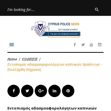
Skip
to
Searc
search
for:
content
menu
Facebook
Twitter
Youtube
Inst
Home
/
ΕΙΔΗΣΕΙΣ
/
Εντοπισμός αδασμοαφορολόγητων καπνικών προϊόντων –
Συνελήφθη 60χρονος
Facebook
Twitter
Google+
LinkedIn
Pinterest
Εντοπισμός αδασμοαφορολόγητων καπνικών