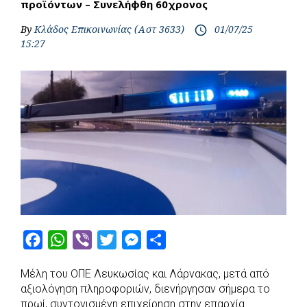
προϊόντων – Συνελήφθη 60χρονος
By
Κλάδος Επικοινωνίας (Αστ 3633)
01/07/25
access_time
15:27
F
W
V
T
M
S
a
h
i
w
e
h
Μέλη του ΟΠΕ Λευκωσίας και Λάρνακας, μετά από
c
a
b
i
s
a
αξιολόγηση πληροφοριών, διενήργησαν σήμερα το
e
t
e
t
s
r
πρωί, συντονισμένη επιχείρηση στην επαρχία