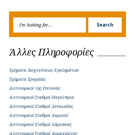
Previous
Next
navigation
o
p
r
g
Post
Post
k
p
e
Searc
r
Search
for:
Άλλες Πληροφορίες
Τμήματα Ανιχνεύσεως Εγκλημάτων
Τμήματα Τροχαίας
Αστυνομικοί της Γειτονιάς
Αστυνομικοί Σταθμοί Παγκύπρια
Αστυνομικοί Σταθμοί Λευκωσίας
Αστυνομικοί Σταθμοί Λεμεσού
Αστυνομικοί Σταθμοί Λάρνακας
Αστυνομικοί Σταθμοί Αμμοχώστου