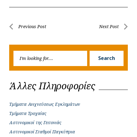
c
a
b
i
s
a
e
t
e
t
s
r
b
s
r
t
e
e
Post
Previous Post
Next Post
o
A
e
n
Previous
Next
navigation
o
p
r
g
Post
Post
k
p
e
Searc
r
Search
for:
Άλλες Πληροφορίες
Τμήματα Ανιχνεύσεως Εγκλημάτων
Τμήματα Τροχαίας
Αστυνομικοί της Γειτονιάς
Αστυνομικοί Σταθμοί Παγκύπρια