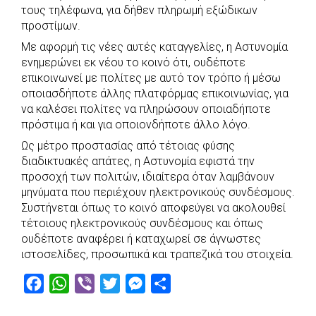
e
t
e
t
s
r
τους τηλέφωνα, για δήθεν πληρωμή εξώδικων
b
s
r
t
e
e
προστίμων.
o
A
e
n
Με αφορμή τις νέες αυτές καταγγελίες, η Αστυνομία
ενημερώνει εκ νέου το κοινό ότι, ουδέποτε
o
p
r
g
επικοινωνεί με πολίτες με αυτό τον τρόπο ή μέσω
k
p
e
οποιασδήποτε άλλης πλατφόρμας επικοινωνίας, για
r
να καλέσει πολίτες να πληρώσουν οποιαδήποτε
πρόστιμα ή και για οποιονδήποτε άλλο λόγο.
Ως μέτρο προστασίας από τέτοιας φύσης
διαδικτυακές απάτες, η Αστυνομία εφιστά την
προσοχή των πολιτών, ιδιαίτερα όταν λαμβάνουν
μηνύματα που περιέχουν ηλεκτρονικούς συνδέσμους.
Συστήνεται όπως το κοινό αποφεύγει να ακολουθεί
τέτοιους ηλεκτρονικούς συνδέσμους και όπως
ουδέποτε αναφέρει ή καταχωρεί σε άγνωστες
ιστοσελίδες, προσωπικά και τραπεζικά του στοιχεία.
F
W
V
T
M
S
a
h
i
w
e
h