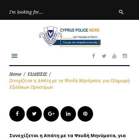
Skip
to
Searc
search
for:
content
menu
Facebook
Twitter
Youtube
Inst
Home
/
ΕΙΔΗΣΕΙΣ
/
Συνεχίζεται η Απάτη με τα Ψευδή Μηνύματα, για Πληρωμή
Εξώδικων Προστίμων
Facebook
Twitter
Google+
LinkedIn
Pinterest
Συνεχίζεται η Απάτη με τα Ψευδή Μηνύματα, για