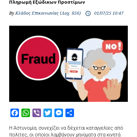
Πληρωμή Εξώδικων Προστίμων
By
Κλάδος Επικοινωνίας (Λοχ. 856)
01/07/25 10:47
access_time
F
W
V
T
M
S
a
h
i
w
e
h
Η Αστυνομία, συνεχίζει να δέχεται καταγγελίες από
c
a
b
i
s
a
πολίτες, οι οποίοι λαμβάνουν μηνύματα στα κινητά