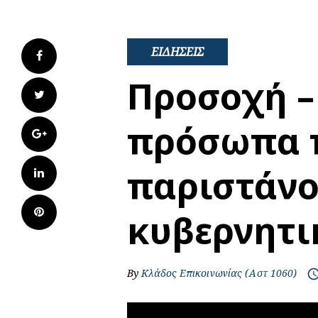
ΕΙΔΗΣΕΙΣ
Facebook
Προσοχή –
Twitter
πρόσωπα 
Google+
παριστάνο
LinkedIn
Pinterest
κυβερνητι
By
Κλάδος Επικοινωνίας (Αστ 1060)
access_t