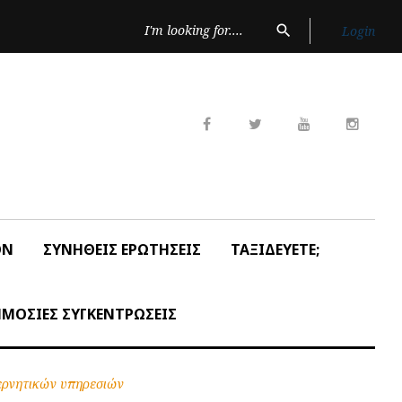
Search
search
Login
for:
Facebook
Twitter
Youtube
Insta
ON
ΣΥΝΗΘΕΙΣ ΕΡΩΤΗΣΕΙΣ
ΤΑΞΙΔΕΥΕΤΕ;
ΜΟΣΙΕΣ ΣΥΓΚΕΝΤΡΩΣΕΙΣ
ερνητικών υπηρεσιών