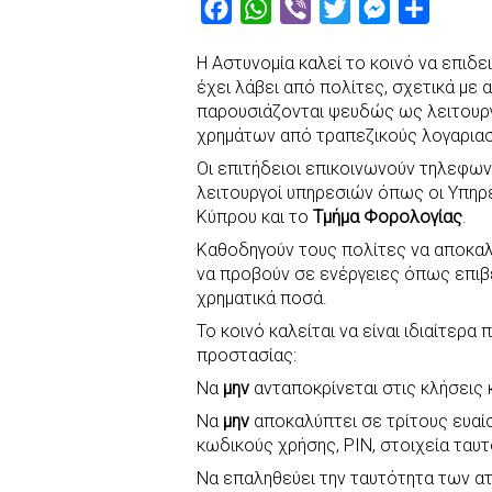
F
W
V
T
M
S
a
h
i
w
e
h
Η Αστυνομία καλεί το κοινό να επιδ
c
a
b
i
s
a
έχει λάβει από πολίτες, σχετικά με
e
t
e
t
s
r
παρουσιάζονται ψευδώς ως λειτουργ
b
s
r
t
e
e
χρημάτων από τραπεζικούς λογαρια
o
A
e
n
Οι επιτήδειοι επικοινωνούν τηλεφω
λειτουργοί υπηρεσιών όπως οι Υπηρ
o
p
r
g
Κύπρου και το
Τμήμα Φορολογίας
.
k
p
e
Καθοδηγούν τους πολίτες να αποκαλ
r
να προβούν σε ενέργειες όπως επι
χρηματικά ποσά.
Το κοινό καλείται να είναι ιδιαίτερα
προστασίας:
Να
μην
ανταποκρίνεται στις κλήσεις κ
Να
μην
αποκαλύπτει σε τρίτους ευα
κωδικούς χρήσης, PIN, στοιχεία ταυ
Να επαληθεύει την ταυτότητα των α