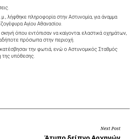
εις.
.μ., λήφθηκε πληροφορία στην Αστυνομία, για άναμμα
ζογέφυρα Αγίου Αθανασίου.
σκηνή όπου εντόπισαν να καίγονται ελαστικά οχημάτων,
αδήποτε πρόσωπα στην περιοχή.
κατέσβησαν την φωτιά, ενώ ο Αστυνομικός Σταθμός
η της υπόθεσης.
Next Post
Next
Άτυπο δείπνο Αρχηγών