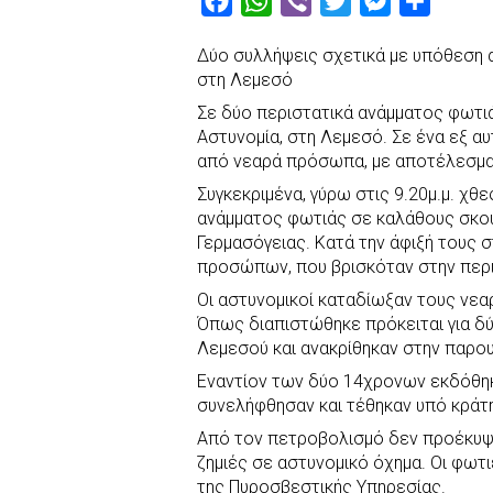
F
W
V
T
M
S
a
h
i
w
e
h
Δύο συλλήψεις σχετικά με υπόθεση 
c
a
b
i
s
a
στη Λεμεσό
e
t
e
t
s
r
Σε δύο περιστατικά ανάμματος φωτιά
b
s
r
t
e
e
Αστυνομία, στη Λεμεσό. Σε ένα εξ α
o
A
e
n
από νεαρά πρόσωπα, με αποτέλεσμα
o
p
r
g
Συγκεκριμένα, γύρω στις 9.20μ.μ. χθ
k
p
e
ανάμματος φωτιάς σε καλάθους σκο
Γερμασόγειας. Κατά την άφιξή τους
r
προσώπων, που βρισκόταν στην περ
Οι αστυνομικοί καταδίωξαν τους νε
Όπως διαπιστώθηκε πρόκειται για δύ
Λεμεσού και ανακρίθηκαν στην παρουσ
Εναντίον των δύο 14χρονων εκδόθηκ
συνελήφθησαν και τέθηκαν υπό κράτη
Από τον πετροβολισμό δεν προέκυψ
ζημιές σε αστυνομικό όχημα. Οι φω
της Πυροσβεστικής Υπηρεσίας.