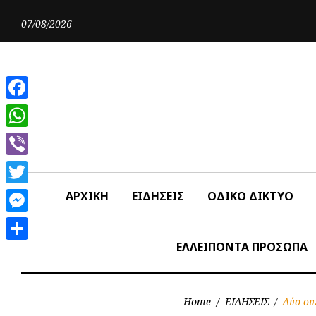
Skip
to
07/08/2026
content
Facebook
WhatsApp
Viber
Twitter
ΑΡΧΙΚΗ
ΕΙΔΗΣΕΙΣ
ΟΔΙΚΟ ΔΙΚΤΥΟ
Messenger
ΕΛΛΕΙΠΟΝΤΑ ΠΡΟΣΩΠΑ
Share
Home
/
ΕΙΔΗΣΕΙΣ
/
Δύο συ