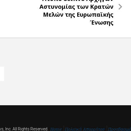
Post
Αστυνομίας των Κρατών
Μελών της Ευρωπαϊκής
Ένωσης
Home
Πολιτική Απορρήτου
Προσβασιμ
, Inc. All Rights Reserved.