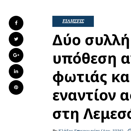
ΕΙΔΗΣΕΙΣ
Facebook
Δύο συλλή
Twitter
υπόθεση 
Google+
φωτιάς κα
LinkedIn
Pinterest
εναντίον 
στη Λεμεσ
By
Κλάδος Επικοινωνίας (Λοχ. 3336)