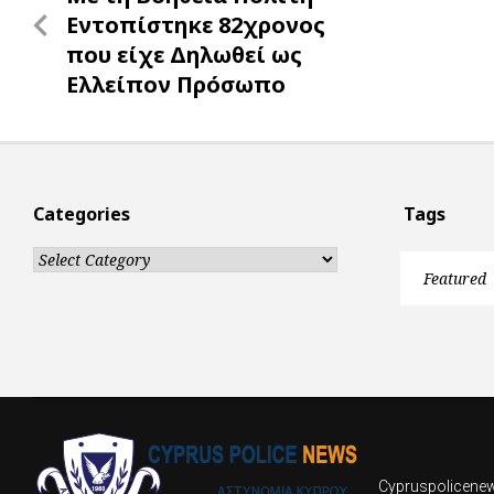
navigation
Post
Εντοπίστηκε 82χρονος
που είχε Δηλωθεί ως
Ελλείπον Πρόσωπο
Categories
Tags
Categories
Featured
Cypruspolicenews