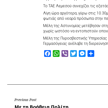
Το ΤΑΕ Λεμεσού συνεχίζει τις εξετάσ
Λίγη ώρα αργότερα, γύρω στις 10.30μ
φωτιάς από νεαρά πρόσωπα στην πε
Μέλη της Αστυνομίας μετέβησαν στη 
χωρίς ωστόσο να εντοπιστούν οποι
Μέλη της Πυροσβεστικής Υπηρεσίας 
Γερμασόγειας ανέλαβε τη διερεύνησ
F
W
V
T
M
S
a
h
i
w
e
h
c
a
b
i
s
a
e
t
e
t
s
r
b
s
r
t
e
e
o
A
e
n
o
p
r
g
Post
Previous Post
k
p
e
Previous
Με τη Βοήθεια Πολίτη
r