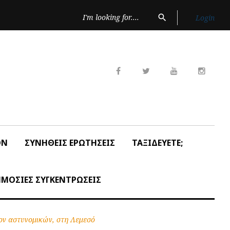
Search
search
Login
for:
Facebook
Twitter
Youtube
Insta
ON
ΣΥΝΗΘΕΙΣ ΕΡΩΤΗΣΕΙΣ
ΤΑΞΙΔΕΥΕΤΕ;
ΜΟΣΙΕΣ ΣΥΓΚΕΝΤΡΩΣΕΙΣ
ον αστυνομικών, στη Λεμεσό