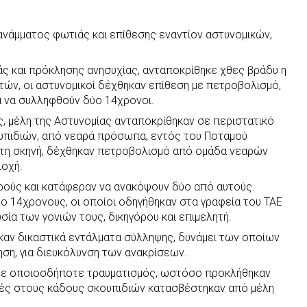
ανάμματος φωτιάς και επίθεσης εναντίον αστυνομικών,
ς και πρόκλησης ανησυχίας, ανταποκρίθηκε χθες βράδυ η
υτών, οι αστυνομικοί δέχθηκαν επίθεση με πετροβολισμό,
 να συλληφθούν δύο 14χρονοι.
ες, μέλη της Αστυνομίας ανταποκρίθηκαν σε περιστατικό
υπιδιών, από νεαρά πρόσωπα, εντός του Ποταμού
 στη σκηνή, δέχθηκαν πετροβολισμό από ομάδα νεαρών
ιοχή.
αρούς και κατάφεραν να ανακόψουν δύο από αυτούς.
ο 14χρονους, οι οποίοι οδηγήθηκαν στα γραφεία του ΤΑΕ
ία των γονιών τους, δικηγόρου και επιμελητή.
αν δικαστικά εντάλματα σύλληψης, δυνάμει των οποίων
ση, για διευκόλυνση των ανακρίσεων.
ε οποιοσδήποτε τραυματισμός, ωστόσο προκλήθηκαν
τιές στους κάδους σκουπιδιών κατασβέστηκαν από μέλη