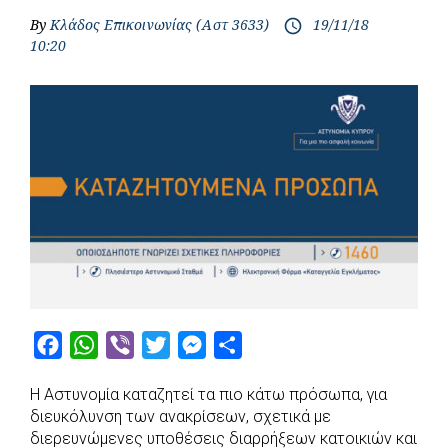
By
Κλάδος Επικοινωνίας (Αστ 3633)
19/11/18
access_time
10:20
F
W
V
T
M
S
a
h
i
w
e
h
Η Αστυνομία καταζητεί τα πιο κάτω πρόσωπα, για
c
a
b
i
s
a
διευκόλυνση των ανακρίσεων, σχετικά με
e
t
e
t
s
r
διερευνώμενες υποθέσεις διαρρήξεων κατοικιών και