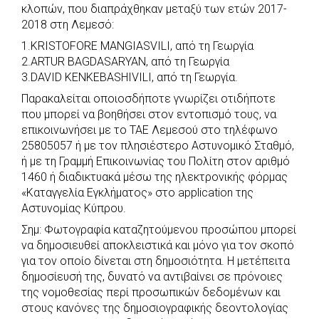
b
s
r
t
e
e
κλοπών, που διαπράχθηκαν μεταξύ των ετών 2017-
2018 στη Λεμεσό:
o
A
e
n
1.KRISTOFORE MANGIASVILI, από τη Γεωργία
o
p
r
g
2.ARTUR BAGDASARYAN, από τη Γεωργία
k
p
e
3.DAVID KENKEBASHIVILI, από τη Γεωργία.
r
Παρακαλείται οποιοσδήποτε γνωρίζει οτιδήποτε
που μπορεί να βοηθήσει στον εντοπισμό τους, να
επικοινωνήσει με το ΤΑΕ Λεμεσού στο τηλέφωνο
25805057 ή με τον πλησιέστερο Αστυνομικό Σταθμό,
ή με τη Γραμμή Επικοινωνίας του Πολίτη στον αριθμό
1460 ή διαδικτυακά μέσω της ηλεκτρονικής φόρμας
«Καταγγελία Εγκλήματος» στο application της
Αστυνομίας Κύπρου.
Σημ: Φωτογραφία καταζητούμενου προσώπου μπορεί
να δημοσιευθεί αποκλειστικά και μόνο για τον σκοπό
για τον οποίο δίνεται στη δημοσιότητα. Η μετέπειτα
δημοσίευσή της, δυνατό να αντιβαίνει σε πρόνοιες
της νομοθεσίας περί προσωπικών δεδομένων και
στους κανόνες της δημοσιογραφικής δεοντολογίας