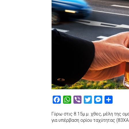
F
W
V
T
M
S
a
h
i
w
e
h
Γύρω στις 8.15μ.μ. χθες, μέλη της 
c
a
b
i
s
a
για υπέρβαση ορίου ταχύτητας (83ΧΑ
e
t
e
t
s
r