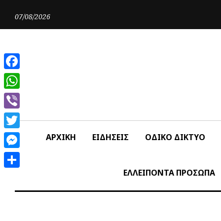
Skip
to
07/08/2026
content
Facebook
WhatsApp
Viber
Twitter
ΑΡΧΙΚΗ
ΕΙΔΗΣΕΙΣ
ΟΔΙΚΟ ΔΙΚΤΥΟ
Messenger
ΕΛΛΕΙΠΟΝΤΑ ΠΡΟΣΩΠΑ
Share