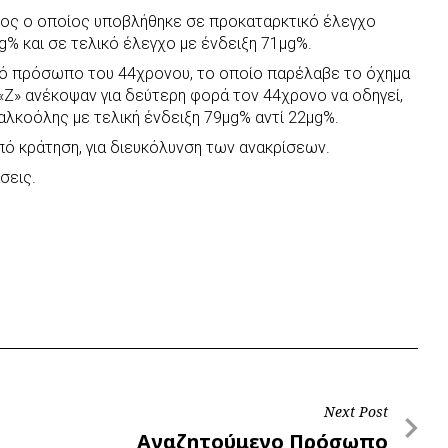
νος ο οποίος υποβλήθηκε σε προκαταρκτικό έλεγχο
g% και σε τελικό έλεγχο με ένδειξη 71μg%.
κό πρόσωπο του 44χρονου, το οποίο παρέλαβε το όχημα
 «Ζ» ανέκοψαν για δεύτερη φορά τον 44χρονο να οδηγεί,
λκοόλης με τελική ένδειξη 79μg% αντί 22μg%.
ό κράτηση, για διευκόλυνση των ανακρίσεων.
σεις.
Next Post
Next
Αναζητούμενο Πρόσωπο