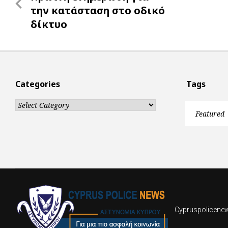
navigation
Post
την κατάσταση στο οδικό
δίκτυο
Categories
Tags
Categories
Featured
Cypruspolicenews