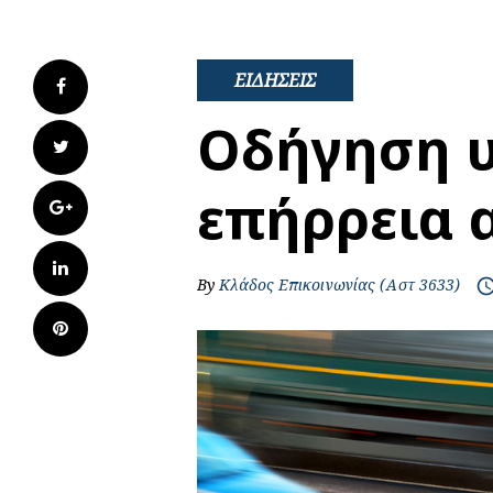
ΕΙΔΗΣΕΙΣ
Facebook
Οδήγηση υ
Twitter
επήρρεια 
Google+
LinkedIn
By
Κλάδος Επικοινωνίας (Αστ 3633)
access_t
Pinterest