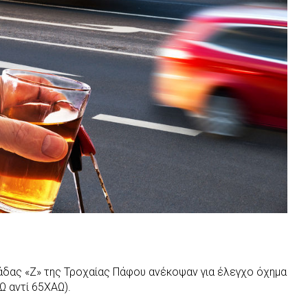
ομάδας «Ζ» της Τροχαίας Πάφου ανέκοψαν για έλεγχο όχημα
Ω αντί 65ΧΑΩ).