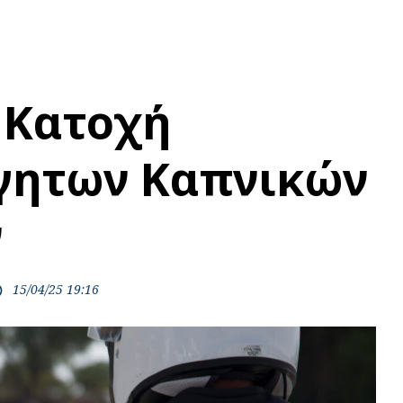
 Κατοχή
γητων Καπνικών
ν
15/04/25 19:16
ime