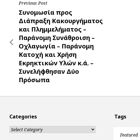
Post
Previous Post
k
p
e
Previous
Συνομωσία προς
r
navigation
Post
Διάπραξη Κακουργήματος
και Πλημμελήματος –
Παράνομη Συνάθροιση –
Οχλαγωγία – Παράνομη
Κατοχή και Χρήση
Εκρηκτικών Υλών κ.ά. –
Συνελήφθησαν Δύο
Πρόσωπα
Categories
Tags
Categories
Featured