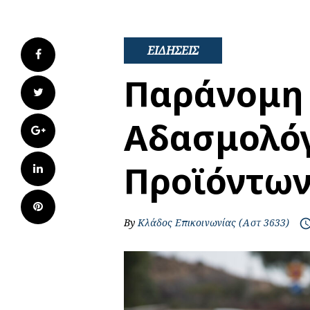
ΕΙΔΗΣΕΙΣ
Facebook
Παράνομη
Twitter
Αδασμολό
Google+
Προϊόντω
LinkedIn
Pinterest
By
Κλάδος Επικοινωνίας (Αστ 3633)
access_t