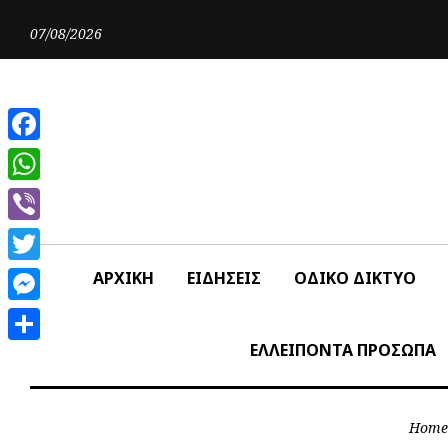
Skip
to
07/08/2026
content
Facebook
WhatsApp
Viber
Twitter
ΑΡΧΙΚΗ
ΕΙΔΗΣΕΙΣ
ΟΔΙΚΟ ΔΙΚΤΥΟ
Messenger
ΕΛΛΕΙΠΟΝΤΑ ΠΡΟΣΩΠΑ
Share
Home