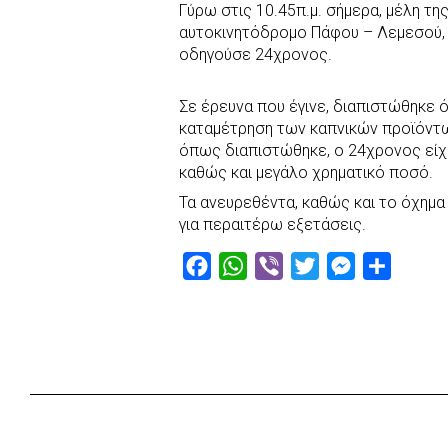
Γύρω στις 10.45π.μ. σήμερα, μέλη τη
c
a
b
i
s
a
αυτοκινητόδρομο Πάφου – Λεμεσού, 
e
t
e
t
s
r
οδηγούσε 24χρονος.
b
s
r
t
e
e
o
A
e
n
Σε έρευνα που έγινε, διαπιστώθηκε 
καταμέτρηση των καπνικών προϊόντω
o
p
r
g
όπως διαπιστώθηκε, ο 24χρονος είχε
k
p
e
καθώς και μεγάλο χρηματικό ποσό.
r
Τα ανευρεθέντα, καθώς και το όχημ
για περαιτέρω εξετάσεις.
F
W
V
T
M
S
a
h
i
w
e
h
c
a
b
i
s
a
e
t
e
t
s
r
b
s
r
t
e
e
o
A
e
n
o
p
r
g