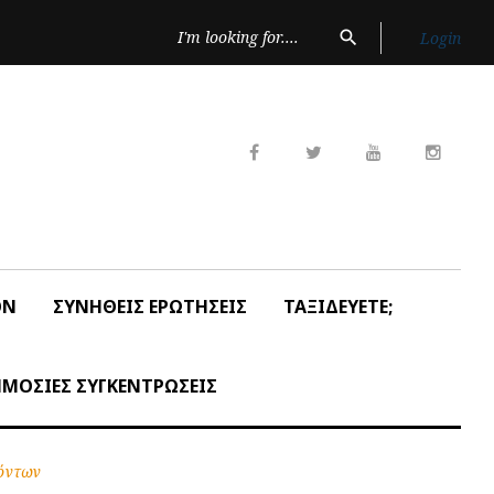
Search
search
Login
for:
Facebook
Twitter
Youtube
Insta
ON
ΣΥΝΗΘΕΙΣ ΕΡΩΤΗΣΕΙΣ
ΤΑΞΙΔΕΥΕΤΕ;
ΜΟΣΙΕΣ ΣΥΓΚΕΝΤΡΩΣΕΙΣ
όντων