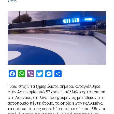
10:35
F
W
V
T
M
S
a
h
i
w
e
h
Γύρω στις 3 τα ξημερώματα σήμερα, καταγγέλθηκε
c
a
b
i
s
a
στην Αστυνομία από 57χρονη υπάλληλο αρτοποιείου
e
t
e
t
s
r
στη Λάρνακα, ότι λίγο προηγουμένως μετέβηκαν στο
b
s
r
t
e
e
αρτοποιείο πέντε άτομα, τα οποία είχαν καλυμμένα
τα πρόσωπά τους και οι δύο από αυτούς εισήλθαν σε
o
A
e
n