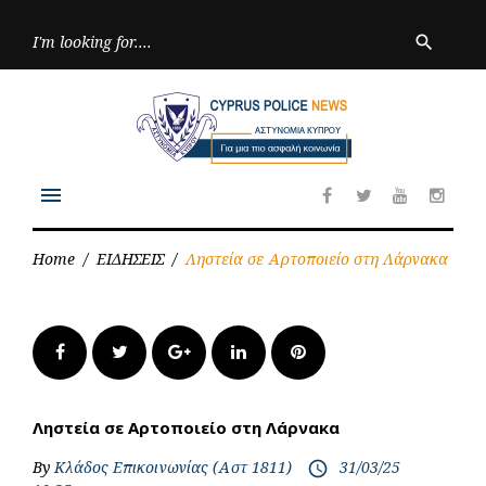
Skip
to
Searc
search
for:
content
menu
Facebook
Twitter
Youtube
Inst
Home
/
ΕΙΔΗΣΕΙΣ
/
Ληστεία σε Αρτοποιείο στη Λάρνακα
Facebook
Twitter
Google+
LinkedIn
Pinterest
Ληστεία σε Αρτοποιείο στη Λάρνακα
By
Κλάδος Επικοινωνίας (Αστ 1811)
31/03/25
access_time