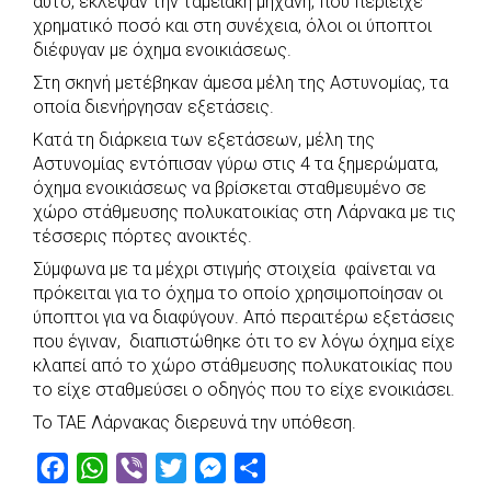
αυτό, έκλεψαν την ταμειακή μηχανή, που περιείχε
o
p
r
g
χρηματικό ποσό και στη συνέχεια, όλοι οι ύποπτοι
k
p
e
διέφυγαν με όχημα ενοικιάσεως.
r
Στη σκηνή μετέβηκαν άμεσα μέλη της Αστυνομίας, τα
οποία διενήργησαν εξετάσεις.
Κατά τη διάρκεια των εξετάσεων, μέλη της
Αστυνομίας εντόπισαν γύρω στις 4 τα ξημερώματα,
όχημα ενοικιάσεως να βρίσκεται σταθμευμένο σε
χώρο στάθμευσης πολυκατοικίας στη Λάρνακα με τις
τέσσερις πόρτες ανοικτές.
Σύμφωνα με τα μέχρι στιγμής στοιχεία φαίνεται να
πρόκειται για το όχημα το οποίο χρησιμοποίησαν οι
ύποπτοι για να διαφύγουν. Από περαιτέρω εξετάσεις
που έγιναν, διαπιστώθηκε ότι το εν λόγω όχημα είχε
κλαπεί από το χώρο στάθμευσης πολυκατοικίας που
το είχε σταθμεύσει ο οδηγός που το είχε ενοικιάσει.
Το ΤΑΕ Λάρνακας διερευνά την υπόθεση.
F
W
V
T
M
S