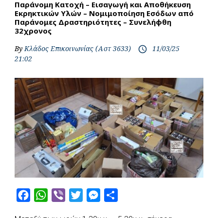
Παράνομη Κατοχή – Εισαγωγή και Αποθήκευση
Εκρηκτικών Υλών – Νομιμοποίηση Εσόδων από
Παράνομες Δραστηριότητες – Συνελήφθη
32χρονος
By
Κλάδος Επικοινωνίας (Αστ 3633)
11/03/25
access_time
21:02
F
W
V
T
M
S
a
h
i
w
e
h