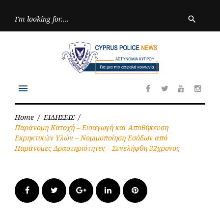
Skip
to
Searc
search
for:
content
menu
Facebook
Twitter
Youtube
Inst
Home
/
ΕΙΔΗΣΕΙΣ
/
Παράνομη Κατοχή – Εισαγωγή και Αποθήκευση
Εκρηκτικών Υλών – Νομιμοποίηση Εσόδων από
Παράνομες Δραστηριότητες – Συνελήφθη 32χρονος
Facebook
Twitter
Google+
LinkedIn
Pinterest