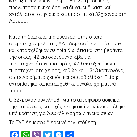
Μεταξύ των ωρών 1.30μ.μ. – 5.30μ.μ. σήμερα,
c
a
b
i
s
a
πραγματοποιήθηκε έρευνα δυνάμει δικαστικού
e
t
e
t
s
r
εντάλματος στην οικία και υποστατικά 32χρονου στη
b
s
r
t
e
e
Λεμεσό.
o
A
e
n
Κατά τη διάρκεια της έρευνας, στην οποία
o
p
r
g
συμμετείχαν μέλη της ΑΔΕ Λεμεσού, εντοπίστηκαν
k
p
e
και κατασχέθηκαν σε τρία δωμάτια και στη βεράντα
r
της οικίας, 42 εκτοξευόμενα κιβώτια
πυροτεχνημάτων μπαταρίας, 479 εκτοξευόμενα
πυροτεχνήματα χειρός, καθώς και 1,343 καπνογόνα,
φωτεινά σήματα χειρός και φωτοβολίδες. Επίσης,
εντοπίστηκε και κατασχέθηκε μεγάλο χρηματικό
ποσό.
Ο 32χρονος συνελήφθη για το αυτόφωρο αδίκημα
της παράνομης κατοχής εκρηκτικών υλών και τέθηκε
υπό κράτηση, για διευκόλυνση των ανακρίσεων.
Το ΤΑΕ Λεμεσού διερευνά την υπόθεση.
F
W
V
T
M
S