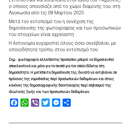
c
a
b
i
s
a
ο οποίος απουσίαζε από το χώρο διαμονής του, στη
e
t
e
t
s
r
Λευκωσία από τις 08 Μαρτίου 2025.
b
s
r
t
e
e
Μετά τον εντοπισμό του η συνέχιση της
o
A
e
n
δημοσίευσης της φωτογραφίας και των προσωπικών
του στοιχείων είναι αχρείαστη.
o
p
r
g
k
p
e
Η Αστυνομία ευχαριστεί όλους όσοι συνέβαλαν, με
οποιοδήποτε τρόπο, στον εντοπισμό του.
r
Σημ.: φωτογραφία ελλείποντος προσώπου μπορεί να δημοσιευθεί
αποκλειστικά και μόνο για το σκοπό για τον οποίο δίδεται στη
δημοσιότητα. Η μετέπειτα δημοσίευση της, δυνατό να αντιβαίνει σε
πρόνοιες της νομοθεσίας περί προσωπικών δεδομένων και στους
κανόνες της δημοσιογραφικής δεοντολογίας περί σεβασμού της
ιδιωτικής ζωής και των προσωπικών δεδομένων.
F
W
V
T
M
S
a
h
i
w
e
h
c
a
b
i
s
a
e
t
e
t
s
r