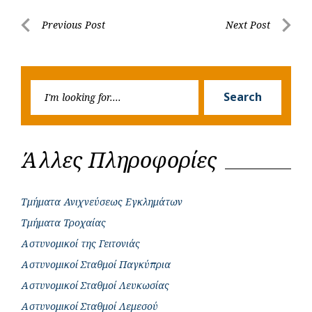
b
s
r
t
e
e
Post
Previous Post
Next Post
o
A
e
n
Previous
Next
navigation
o
p
r
g
Post
Post
k
p
e
Searc
r
Search
for:
Άλλες Πληροφορίες
Τμήματα Ανιχνεύσεως Εγκλημάτων
Τμήματα Τροχαίας
Αστυνομικοί της Γειτονιάς
Αστυνομικοί Σταθμοί Παγκύπρια
Αστυνομικοί Σταθμοί Λευκωσίας
Αστυνομικοί Σταθμοί Λεμεσού