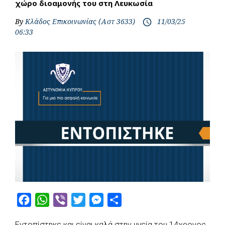
χώρο διοαμονής του στη Λευκωσία
By
Κλάδος Επικοινωνίας (Αστ 3633)
11/03/25
access_time
06:33
F
W
V
T
M
S
a
h
i
w
e
h
Εντοπίστηκε και είναι καλά στην υγεία του 14χρονος,