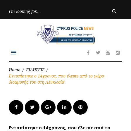
Skip
to
Searc
search
for:
content
menu
Facebook
Twitter
Youtube
Inst
Home
/
ΕΙΔΗΣΕΙΣ
/
Εντοπίστηκε ο 14χρονος, που έλειπε από το χώρο
διοαμονής του στη Λευκωσία
Facebook
Twitter
Google+
LinkedIn
Pinterest
Εντοπίστηκε ο 14χρονος, που έλειπε από το