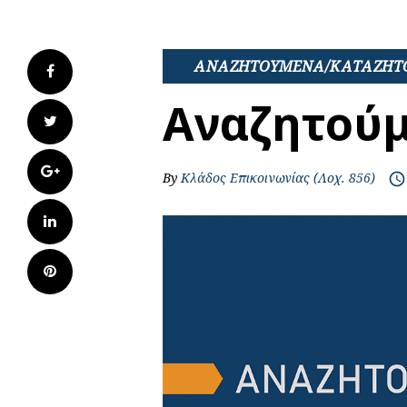
ΑΝΑΖΗΤΟΥΜΕΝΑ/ΚΑΤΑΖΗΤ
Facebook
Αναζητού
Twitter
Google+
By
Κλάδος Επικοινωνίας (Λοχ. 856)
access_time
LinkedIn
Pinterest