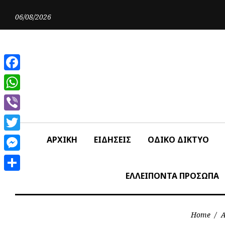
Skip
to
06/08/2026
content
Facebook
WhatsApp
Viber
Twitter
ΑΡΧΙΚΗ
ΕΙΔΗΣΕΙΣ
ΟΔΙΚΟ ΔΙΚΤΥΟ
Messenger
ΕΛΛΕΙΠΟΝΤΑ ΠΡΟΣΩΠΑ
Share
Home
/