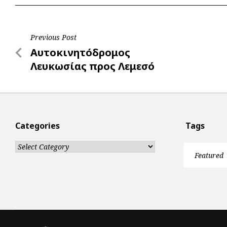
o
A
e
n
o
p
r
g
Post
Previous Post
k
p
e
Previous
Αυτοκινητόδρομος
r
navigation
Post
Λευκωσίας προς Λεμεσό
Categories
Tags
Categories
Featured