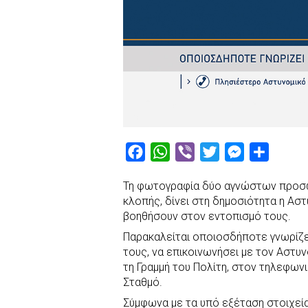
F
W
V
T
M
S
a
h
i
w
e
h
Τη φωτογραφία δύο αγνώστων προσώ
c
a
b
i
s
a
κλοπής, δίνει στη δημοσιότητα η Ασ
e
t
e
t
s
r
βοηθήσουν στον εντοπισμό τους.
b
s
r
t
e
e
Παρακαλείται οποιοσδήποτε γνωρίζε
o
A
e
n
τους, να επικοινωνήσει με τον Αστ
τη Γραμμή του Πολίτη, στον τηλεφων
o
p
r
g
Σταθμό.
k
p
e
Σύμφωνα με τα υπό εξέταση στοιχεία
r