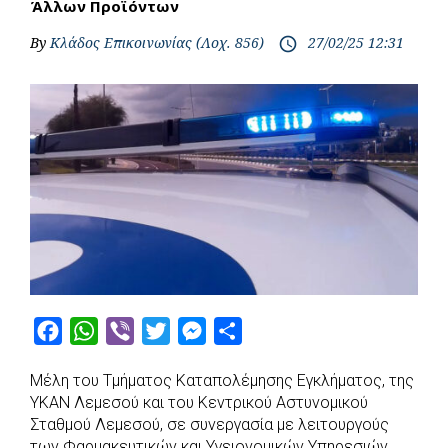
Άλλων Προϊόντων
By
Κλάδος Επικοινωνίας (Λοχ. 856)
27/02/25 12:31
access_time
F
W
V
T
M
S
a
h
i
w
e
h
Μέλη του Τμήματος Καταπολέμησης Εγκλήματος, της
c
a
b
i
s
a
ΥΚΑΝ Λεμεσού και του Κεντρικού Αστυνομικού
e
t
e
t
s
r
Σταθμού Λεμεσού, σε συνεργασία με λειτουργούς
b
s
r
t
e
e
των Φαρμακευτικών και Υγειονομικών Υπηρεσιών,