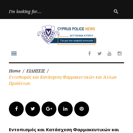
Skip
to
Searc
search
for:
content
menu
Facebook
Twitter
Youtube
Inst
Home
/
ΕΙΔΗΣΕΙΣ
/
Εντοπισμός και Κατάσχεση Φαρμακευτικών και Άλλων
Προϊόντων
Facebook
Twitter
Google+
LinkedIn
Pinterest
Εντοπισμός και Κατάσχεση Φαρμακευτικών και