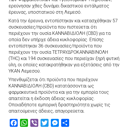
ερεύνησαν χθες δυνάμει δικαστικού εντάλματος
o
A
e
n
έρευνας, υποστατικού στη Λεμεσό.
o
p
r
g
Κατά την έρευνα, εντοπίστηκαν και κατασχέθηκαν 57
k
p
e
συσκευασίες/προϊόντα που πιστεύεται ότι
r
περιέχουν την ουσία ΚΑΝΝΑΒΙΔΙΟΛΗ (CBD) για τα
οποία δεν υπήρχε άδεια κυκλοφορίας. Επίσης
εντοπίστηκαν 36 συσκευασίες/προϊόντα που
περιέχουν την ουσία ΤΕΤΡΑΥΔΡΟΚΑΝΝΑΒΙΝΟΛΗ
(THC) και 194 συσκευασίες που περιείχαν ξηρή φυτική
ύλη, οι οποίες κατακρατήθηκαν για εξετάσεις από την
ΥΚΑΝ Λεμεσού.
Υπενθυμίζεται ότι προϊόντα που περιέχουν
ΚΑΝΝΑΒΙΔΙΟΛΗ (CBD) κατατάσσονται ως
φαρμακευτικά προϊόντα και για την εμπορία τους
απαιτείται η έκδοση άδειας κυκλοφορίας.
Οποιαδήποτε εμπορική δραστηριότητα χωρίς τις
απαιτούμενες άδειες, απαγορεύεται.
F
W
V
T
M
S