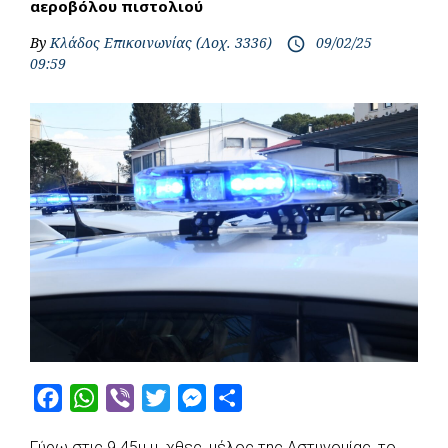
αεροβόλου πιστολιού
By
Κλάδος Επικοινωνίας (Λοχ. 3336)
09/02/25
access_time
09:59
F
W
V
T
M
S
a
h
i
w
e
h
Γύρω στις 9.45μ.μ. χθες, μέλος της Αστυνομίας, το