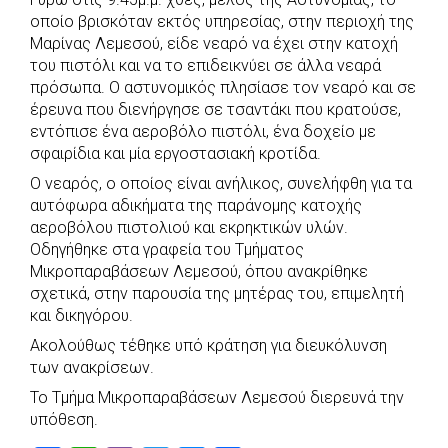
c
a
b
i
s
a
οποίο βρισκόταν εκτός υπηρεσίας, στην περιοχή της
e
t
e
t
s
r
Μαρίνας Λεμεσού, είδε νεαρό να έχει στην κατοχή
b
s
r
t
e
e
του πιστόλι και να το επιδεικνύει σε άλλα νεαρά
πρόσωπα. Ο αστυνομικός πλησίασε τον νεαρό και σε
o
A
e
n
έρευνα που διενήργησε σε τσαντάκι που κρατούσε,
o
p
r
g
εντόπισε ένα αεροβόλο πιστόλι, ένα δοχείο με
k
p
e
σφαιρίδια και μία εργοστασιακή κροτίδα.
r
Ο νεαρός, ο οποίος είναι ανήλικος, συνελήφθη για τα
αυτόφωρα αδικήματα της παράνομης κατοχής
αεροβόλου πιστολιού και εκρηκτικών υλών.
Οδηγήθηκε στα γραφεία του Τμήματος
Μικροπαραβάσεων Λεμεσού, όπου ανακρίθηκε
σχετικά, στην παρουσία της μητέρας του, επιμελητή
και δικηγόρου.
Ακολούθως τέθηκε υπό κράτηση για διευκόλυνση
των ανακρίσεων.
Το Τμήμα Μικροπαραβάσεων Λεμεσού διερευνά την
υπόθεση.