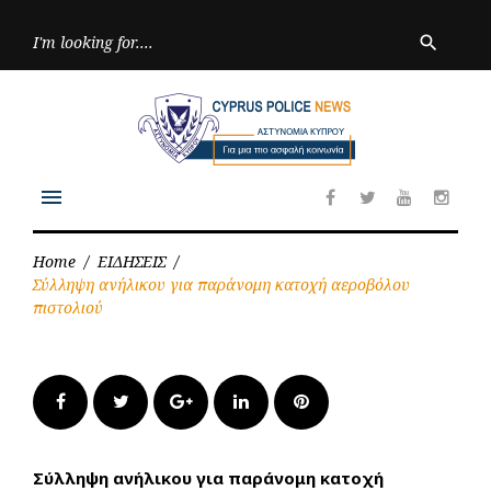
Skip
to
Searc
search
for:
content
menu
Facebook
Twitter
Youtube
Inst
Home
/
ΕΙΔΗΣΕΙΣ
/
Σύλληψη ανήλικου για παράνομη κατοχή αεροβόλου
πιστολιού
Facebook
Twitter
Google+
LinkedIn
Pinterest
Σύλληψη ανήλικου για παράνομη κατοχή