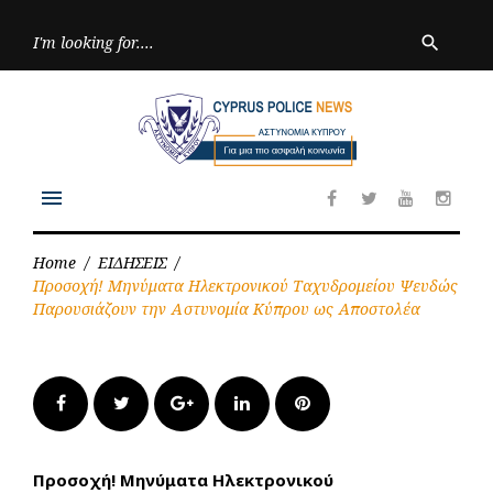
Skip
to
Searc
search
for:
content
menu
Facebook
Twitter
Youtube
Inst
Home
/
ΕΙΔΗΣΕΙΣ
/
Προσοχή! Μηνύματα Ηλεκτρονικού Ταχυδρομείου Ψευδώς
Παρουσιάζουν την Αστυνομία Κύπρου ως Αποστολέα
Facebook
Twitter
Google+
LinkedIn
Pinterest
Προσοχή! Μηνύματα Ηλεκτρονικού