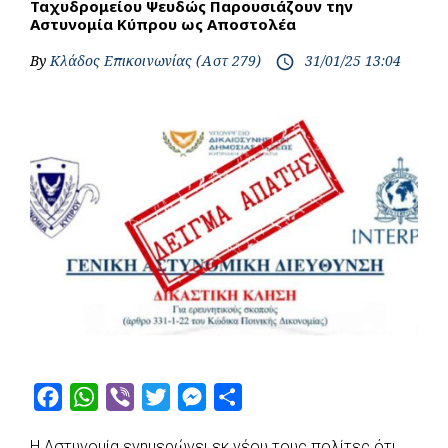
Ταχυδρομείου Ψευδώς Παρουσιάζουν την
Αστυνομία Κύπρου ως Αποστολέα
By
Κλάδος Επικοινωνίας (Αστ 279)
31/01/25 13:04
access_time
F
W
V
T
M
S
a
h
i
w
e
h
Η Αστυνομία ενημερώνει εκ νέου τους πολίτες ότι