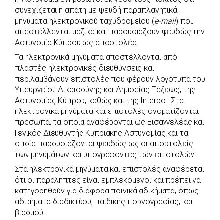
c
a
b
i
s
a
συνεχίζεται η απάτη με ψευδή παραπλανητικά
e
t
e
t
s
r
μηνύματα ηλεκτρονικού ταχυδρομείου (
e-mail
) που
b
s
r
t
e
e
αποστέλλονται μαζικά και παρουσιάζουν ψευδώς την
Αστυνομία Κύπρου ως αποστολέα.
o
A
e
n
Τα ηλεκτρονικά μηνύματα αποστέλλονται από
o
p
r
g
πλαστές ηλεκτρονικές διευθύνσεις και
k
p
e
περιλαμβάνουν επιστολές που φέρουν λογότυπα του
r
Υπουργείου Δικαιοσύνης και Δημοσίας Τάξεως, της
Αστυνομίας Κύπρου, καθώς και της Interpol. Στα
ηλεκτρονικά μηνύματα και επιστολές ονοματίζονται
πρόσωπα, τα οποία αναφέρονται ως Εισαγγελέας και
Γενικός Διευθυντής Κυπριακής Αστυνομίας και τα
οποία παρουσιάζονται ψευδώς ως οι αποστολείς
των μηνυμάτων και υπογράφοντες των επιστολών.
Στα ηλεκτρονικά μηνύματα και επιστολές αναφέρεται
ότι οι παραλήπτες είναι εμπλεκόμενοι και πρέπει να
κατηγορηθούν για διάφορα ποινικά αδικήματα, όπως
αδικήματα διαδικτύου, παιδικής πορνογραφίας, και
βιασμού.