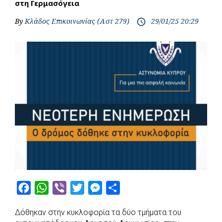
στη Γερμασόγεια
By
Κλάδος Επικοινωνίας (Αστ 279)
29/01/25 20:29
access_time
F
W
V
T
M
S
a
h
i
w
e
h
Δόθηκαν στην κυκλοφορία τα δύο τμήματα του
c
a
b
i
s
a