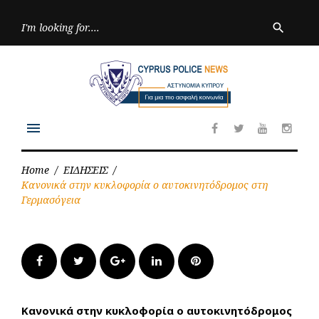
Skip
to
Searc
search
for:
content
menu
Facebook
Twitter
Youtube
Inst
Home
/
ΕΙΔΗΣΕΙΣ
/
Κανονικά στην κυκλοφορία ο αυτοκινητόδρομος στη
Γερμασόγεια
Facebook
Twitter
Google+
LinkedIn
Pinterest
Κανονικά στην κυκλοφορία ο αυτοκινητόδρομος