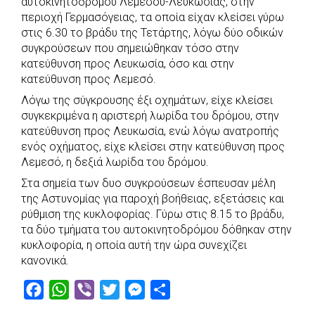
αυτοκινητόδρομου Λεμεσού-Λευκωσίας, στην
e
t
e
t
s
r
περιοχή Γερμασόγειας, τα οποία είχαν κλείσει γύρω
b
s
r
t
e
e
στις 6.30 το βράδυ της Τετάρτης, λόγω δύο οδικών
συγκρούσεων που σημειώθηκαν τόσο στην
o
A
e
n
κατεύθυνση προς Λευκωσία, όσο και στην
o
p
r
g
κατεύθυνση προς Λεμεσό.
k
p
e
Λόγω της σύγκρουσης έξι οχημάτων, είχε κλείσει
r
συγκεκριμένα η αριστερή λωρίδα του δρόμου, στην
κατεύθυνση προς Λευκωσία, ενώ λόγω ανατροπής
ενός οχήματος, είχε κλείσει στην κατεύθυνση προς
Λεμεσό, η δεξιά λωρίδα του δρόμου.
Στα σημεία των δυο συγκρούσεων έσπευσαν μέλη
της Αστυνομίας για παροχή βοήθειας, εξετάσεις και
ρύθμιση της κυκλοφορίας. Γύρω στις 8.15 το βράδυ,
τα δύο τμήματα του αυτοκινητοδρόμου δόθηκαν στην
κυκλοφορία, η οποία αυτή την ώρα συνεχίζει
κανονικά.
F
W
V
T
M
S
a
h
i
w
e
h