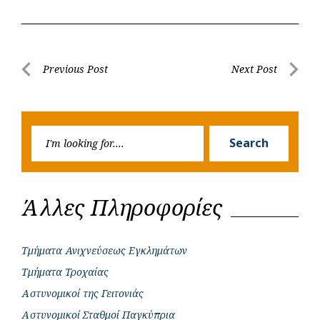
c
a
b
i
s
a
e
t
e
t
s
r
b
s
r
t
e
e
Post
Previous Post
Next Post
o
A
e
n
Previous
Next
navigation
o
p
r
g
Post
Post
k
p
e
Searc
r
Search
for:
Άλλες Πληροφορίες
Τμήματα Ανιχνεύσεως Εγκλημάτων
Τμήματα Τροχαίας
Αστυνομικοί της Γειτονιάς
Αστυνομικοί Σταθμοί Παγκύπρια