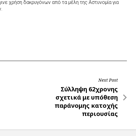
γινε χρήση δακρυγόνων από τα μέλη της Αστυνομία για
.
Next Post
Next
Σύλληψη 62χρονης
Post
σχετικά με υπόθεση
παράνομης κατοχής
περιουσίας