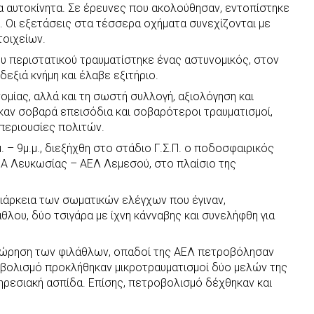
 αυτοκίνητα. Σε έρευνες που ακολούθησαν, εντοπίστηκε
ο. Οι εξετάσεις στα τέσσερα οχήματα συνεχίζονται με
οιχείων.
ου περιστατικού τραυματίστηκε ένας αστυνομικός, στον
εξιά κνήμη και έλαβε εξιτήριο.
ομίας, αλλά και τη σωστή συλλογή, αξιολόγηση και
αν σοβαρά επεισόδια και σοβαρότεροι τραυματισμοί,
 περιουσίες πολιτών.
 – 9μ.μ., διεξήχθη στο στάδιο Γ.Σ.Π. ο ποδοσφαιρικός
 Λευκωσίας – ΑΕΛ Λεμεσού, στο πλαίσιο της
διάρκεια των σωματικών ελέγχων που έγιναν,
θλου, δύο τσιγάρα με ίχνη κάνναβης και συνελήφθη για
χώρηση των φιλάθλων, οπαδοί της ΑΕΛ πετροβόλησαν
οβολισμό προκλήθηκαν μικροτραυματισμοί δύο μελών της
πηρεσιακή ασπίδα. Επίσης, πετροβολισμό δέχθηκαν και