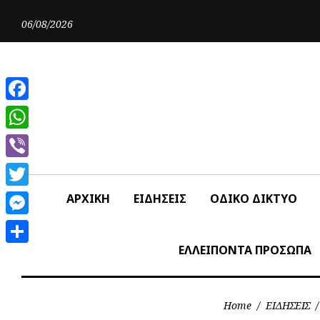
Skip
to
06/08/2026
content
Facebook
WhatsApp
Viber
Twitter
ΑΡΧΙΚΗ
ΕΙΔΗΣΕΙΣ
ΟΔΙΚΟ ΔΙΚΤΥΟ
Messenger
ΕΛΛΕΙΠΟΝΤΑ ΠΡΟΣΩΠΑ
Share
Home
/
ΕΙΔΗΣΕΙΣ
/