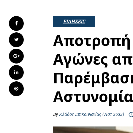
ΕΙΔΗΣΕΙΣ
Facebook
Αποτροπή 
Twitter
Αγώνες απ
Google+
Παρέμβασ
LinkedIn
Pinterest
Αστυνομία
By
Κλάδος Επικοινωνίας (Αστ 3633)
access_t