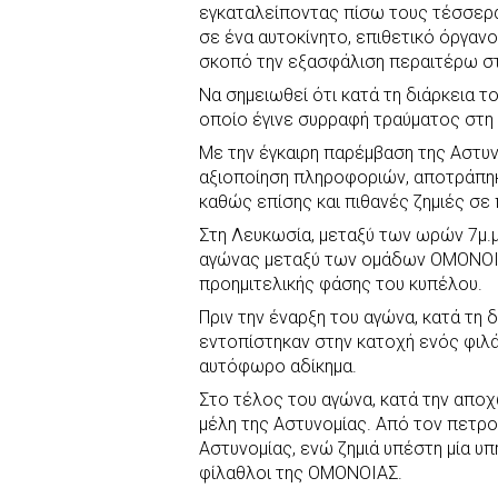
εγκαταλείποντας πίσω τους τέσσερα
σε ένα αυτοκίνητο, επιθετικό όργαν
σκοπό την εξασφάλιση περαιτέρω στ
Να σημειωθεί ότι κατά τη διάρκεια τ
οποίο έγινε συρραφή τραύματος στη δ
Με την έγκαιρη παρέμβαση της Αστυν
αξιοποίηση πληροφοριών, αποτράπηκ
καθώς επίσης και πιθανές ζημιές σε
Στη Λευκωσία, μεταξύ των ωρών 7μ.μ.
αγώνας μεταξύ των ομάδων ΟΜΟΝΟΙΑ
προημιτελικής φάσης του κυπέλου.
Πριν την έναρξη του αγώνα, κατά τη 
εντοπίστηκαν στην κατοχή ενός φιλά
αυτόφωρο αδίκημα.
Στο τέλος του αγώνα, κατά την απο
μέλη της Αστυνομίας. Από τον πετρ
Αστυνομίας, ενώ ζημιά υπέστη μία υ
φίλαθλοι της ΟΜΟΝΟΙΑΣ.