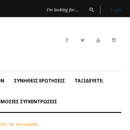
Search
search
Login
for:
Facebook
Twitter
Youtube
Insta
ON
ΣΥΝΗΘΕΙΣ ΕΡΩΤΗΣΕΙΣ
ΤΑΞΙΔΕΥΕΤΕ;
ΜΟΣΙΕΣ ΣΥΓΚΕΝΤΡΩΣΕΙΣ
λών της Αστυνομίας