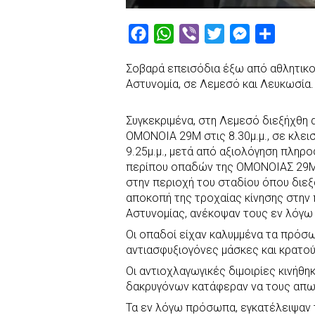
F
W
V
T
M
S
a
h
i
w
e
h
Σοβαρά επεισόδια έξω από αθλητικο
c
a
b
i
s
a
Αστυνομία, σε Λεμεσό και Λευκωσία.
e
t
e
t
s
r
b
s
r
t
e
e
Συγκεκριμένα, στη Λεμεσό διεξήχθ
o
A
e
n
ΟΜΟΝΟΙΑ 29Μ στις 8.30μ.μ., σε κλεισ
9.25μ.μ., μετά από αξιολόγηση πληρ
o
p
r
g
περίπου οπαδών της ΟΜΟΝΟΙΑΣ 29Μ, 
k
p
e
στην περιοχή του σταδίου όπου διε
r
αποκοπή της τροχαίας κίνησης στην 
Αστυνομίας, ανέκοψαν τους εν λόγω
Οι οπαδοί είχαν καλυμμένα τα πρόσ
αντιασφυξιογόνες μάσκες και κρατού
Οι αντιοχλαγωγικές διμοιρίες κινήθ
δακρυγόνων κατάφεραν να τους απω
Τα εν λόγω πρόσωπα, εγκατέλειψαν 