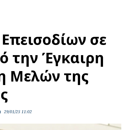
Επεισοδίων σε
ό την Έγκαιρη
η Μελών της
ς
29/01/25 11:02
ime