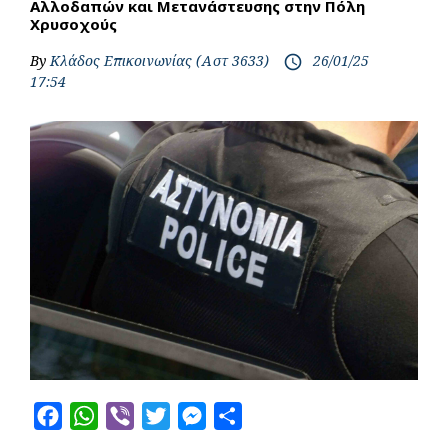
Αλλοδαπών και Μετανάστευσης στην Πόλη
Χρυσοχούς
By
Κλάδος Επικοινωνίας (Αστ 3633)
26/01/25
access_time
17:54
F
W
V
T
M
S
a
h
i
w
e
h