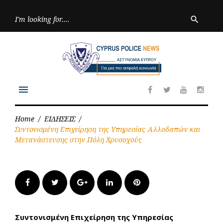
Skip
to
Searc
search
for:
content
menu
Facebook
Twitter
Youtube
Inst
Home
/
ΕΙΔΗΣΕΙΣ
/
Συντονισμένη Επιχείρηση της Υπηρεσίας Αλλοδαπών και
Μετανάστευσης στην Πόλη Χρυσοχούς
Facebook
Twitter
Google+
LinkedIn
Pinterest
Συντονισμένη Επιχείρηση της Υπηρεσίας