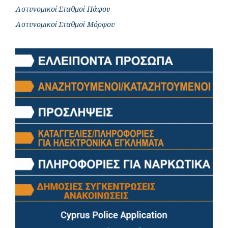
Αστυνομικοί Σταθμοί Πάφου
Αστυνομικοί Σταθμοί Μόρφου