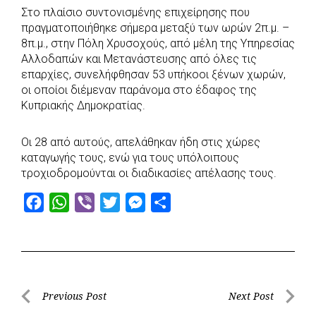
Στο πλαίσιο συντονισμένης επιχείρησης που
c
a
b
i
s
a
πραγματοποιήθηκε σήμερα μεταξύ των ωρών 2π.μ. –
e
t
e
t
s
r
8π.μ., στην Πόλη Χρυσοχούς, από μέλη της Υπηρεσίας
b
s
r
t
e
e
Αλλοδαπών και Μετανάστευσης από όλες τις
επαρχίες, συνελήφθησαν 53 υπήκοοι ξένων χωρών,
o
A
e
n
οι οποίοι διέμεναν παράνομα στο έδαφος της
o
p
r
g
Κυπριακής Δημοκρατίας.
k
p
e
r
Οι 28 από αυτούς, απελάθηκαν ήδη στις χώρες
καταγωγής τους, ενώ για τους υπόλοιπους
τροχιοδρομούνται οι διαδικασίες απέλασης τους.
F
W
V
T
M
S
a
h
i
w
e
h
c
a
b
i
s
a
e
t
e
t
s
r
b
s
r
t
e
e
Post
Previous Post
Next Post
o
A
e
n
Previous
Next