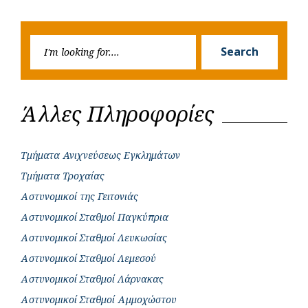
navigation
o
p
r
g
Post
Post
k
p
e
Searc
r
Search
for:
Άλλες Πληροφορίες
Τμήματα Ανιχνεύσεως Εγκλημάτων
Τμήματα Τροχαίας
Αστυνομικοί της Γειτονιάς
Αστυνομικοί Σταθμοί Παγκύπρια
Αστυνομικοί Σταθμοί Λευκωσίας
Αστυνομικοί Σταθμοί Λεμεσού
Αστυνομικοί Σταθμοί Λάρνακας
Αστυνομικοί Σταθμοί Αμμοχώστου