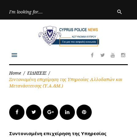
Skip
to
Searc
search
for:
content
menu
Facebook
Twitter
Youtube
Inst
Home
/
ΕΙΔΗΣΕΙΣ
/
Συντονισμένη επιχείρηση της Υπηρεσίας Αλλοδαπών και
Μετανάστευσης (Υ.Α.&Μ.)
Facebook
Twitter
Google+
LinkedIn
Pinterest
Συντονισμένη επιχείρηση της Υπηρεσίας