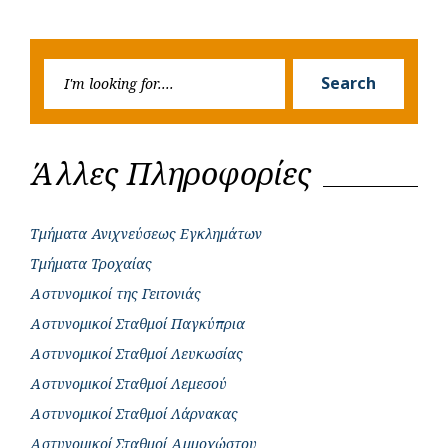
Previous
Next
navigation
o
p
r
g
Post
Post
k
p
e
Searc
r
Search
for:
Άλλες Πληροφορίες
Τμήματα Ανιχνεύσεως Εγκλημάτων
Τμήματα Τροχαίας
Αστυνομικοί της Γειτονιάς
Αστυνομικοί Σταθμοί Παγκύπρια
Αστυνομικοί Σταθμοί Λευκωσίας
Αστυνομικοί Σταθμοί Λεμεσού
Αστυνομικοί Σταθμοί Λάρνακας
Αστυνομικοί Σταθμοί Αμμοχώστου