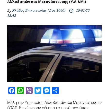
Αλλοδαπών και Μετανάστευσης (Υ.Α.&Μ.)
By
Κλάδος Επικοινωνίας (Αστ 1060)
19/01/25
access_time
15:42
F
W
V
T
M
S
a
h
i
w
e
h
Μέλη της Υπηρεσίας Αλλοδαπών και Μετανάστευσης
c
a
b
i
s
a
(ΥΑΜ), διενήργησαν σήμερα το πρωί, παγκύπρια