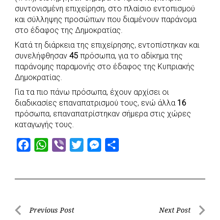
e
t
e
t
s
r
συντονισμένη επιχείρηση, στο πλαίσιο εντοπισμού
b
s
r
t
e
e
και σύλληψης προσώπων που διαμένουν παράνομα
στο έδαφος της Δημοκρατίας.
o
A
e
n
Κατά τη διάρκεια της επιχείρησης, εντοπίστηκαν και
o
p
r
g
συνελήφθησαν
45
πρόσωπα, για το αδίκημα της
k
p
e
παράνομης παραμονής στο έδαφος της Κυπριακής
r
Δημοκρατίας.
Για τα πιο πάνω πρόσωπα, έχουν αρχίσει οι
διαδικασίες επαναπατρισμού τους, ενώ άλλα
16
πρόσωπα, επαναπατρίστηκαν σήμερα στις χώρες
καταγωγής τους.
F
W
V
T
M
S
a
h
i
w
e
h
c
a
b
i
s
a
e
t
e
t
s
r
b
s
r
t
e
e
Post
Previous Post
Next Post
o
A
e
n