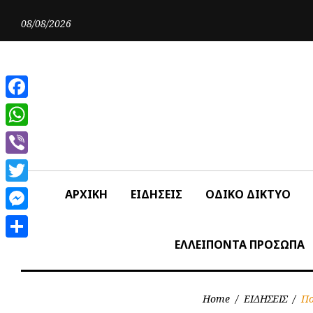
Skip
to
08/08/2026
content
Facebook
WhatsApp
Viber
Twitter
ΑΡΧΙΚΗ
ΕΙΔΗΣΕΙΣ
ΟΔΙΚΟ ΔΙΚΤΥΟ
Messenger
ΕΛΛΕΙΠΟΝΤΑ ΠΡΟΣΩΠΑ
Share
Home
/
ΕΙΔΗΣΕΙΣ
/
Πο