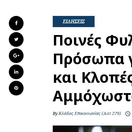
ΕΙΔΗΣΕΙΣ
Facebook
Ποινές Φυ
Twitter
Πρόσωπα γ
Google+
και Κλοπέ
LinkedIn
Pinterest
Αμμόχωστ
By
Κλάδος Επικοινωνίας (Αστ 279)
access_time