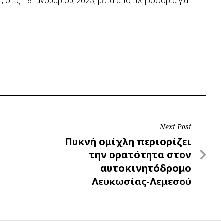
, στις 18 Ιανουαρίου, 2023, μετά από πληροφορία για
Next Post
Next
Πυκνή ομίχλη περιορίζει
Post
την ορατότητα στον
αυτοκινητόδρομο
Λευκωσίας-Λεμεσού