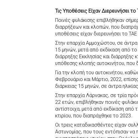
a
h
i
w
e
h
Τις Υποθέσεις Είχαν Διερευνήσει τ
c
a
b
i
s
a
Ποινές φυλάκισης επιβλήθηκαν σήμ
e
t
e
t
s
r
διαρρήξεων και κλοπών, που διαπρά
b
s
r
t
e
e
υποθέσεις είχαν διερευνήσει το ΤΑ
o
A
e
n
Στην επαρχία Αμμοχώστου, σε άντρα 
o
p
r
g
15 μηνών, μετά από εκδίκαση από τ
k
p
e
διάρρηξης Εκκλησίας και διάρρηξης κ
υπόθεσης κλοπής αυτοκινήτου, που 
r
Για την κλοπή του αυτοκινήτου, καθώ
Φεβρουάριο και Μάρτιο, 2022, επίση
διάρκειας 15 μηνών, σε άντρα ηλικία
Στην επαρχία Λάρνακας, σε τρία πρόσ
22 ετών, επιβλήθηκαν ποινές φυλάκι
αντίστοιχα, μετά από εκδίκαση από 
κτιρίου, που διαπράχθηκε το 2023.
Οι τρεις καταδικασθέντες είχαν συλ
Αστυνομίας, που τους εντόπισαν να 