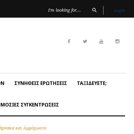
Search
search
Login
for:
Facebook
Twitter
Youtube
Insta
ON
ΣΥΝΗΘΕΙΣ ΕΡΩΤΗΣΕΙΣ
ΤΑΞΙΔΕΥΕΤΕ;
ΜΟΣΙΕΣ ΣΥΓΚΕΝΤΡΩΣΕΙΣ
Λάρνακα και Αμμόχωστο