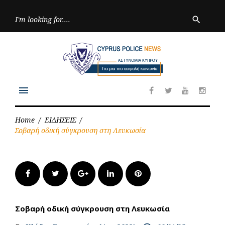
Skip
to
Searc
search
for:
content
menu
Facebook
Twitter
Youtube
Inst
Home
/
ΕΙΔΗΣΕΙΣ
/
Σοβαρή οδική σύγκρουση στη Λευκωσία
Facebook
Twitter
Google+
LinkedIn
Pinterest
Σοβαρή οδική σύγκρουση στη Λευκωσία