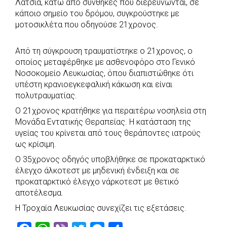
Λατσιά, κάτω από συνθήκες που διερευνώνται, σε
b
s
r
t
e
e
κάποιο σημείο του δρόμου, συγκρούστηκε με
μοτοσικλέτα που οδηγούσε 21χρονος.
o
A
e
n
o
p
r
g
Από τη σύγκρουση τραυματίστηκε ο 21χρονος, ο
k
p
e
οποίος μεταφέρθηκε με ασθενοφόρο στο Γενικό
r
Νοσοκομείο Λευκωσίας, όπου διαπιστώθηκε ότι
υπέστη κρανιοεγκεφαλική κάκωση και είναι
πολυτραυματίας.
Ο 21χρονος κρατήθηκε για περαιτέρω νοσηλεία στη
Μονάδα Εντατικής Θεραπείας. Η κατάσταση της
υγείας του κρίνεται από τους θεράποντες ιατρούς
ως κρίσιμη.
Ο 35χρονος οδηγός υποβλήθηκε σε προκαταρκτικό
έλεγχο άλκοτεστ με μηδενική ένδειξη και σε
προκαταρκτικό έλεγχο νάρκοτεστ με θετικό
αποτέλεσμα.
Η Τροχαία Λευκωσίας συνεχίζει τις εξετάσεις.