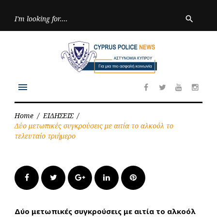
Skip
to
Searc
search
for:
content
menu
Facebook
Twitter
Youtube
Inst
Home
/
ΕΙΔΗΣΕΙΣ
/
Δύο μετωπικές συγκρούσεις με αιτία το αλκοόλ το
τελευταίο τριήμερο
Facebook
Twitter
Google+
LinkedIn
Pinterest
Δύο μετωπικές συγκρούσεις με αιτία το αλκοόλ