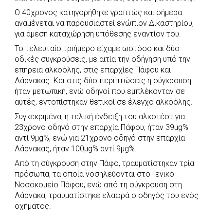
Ο 40χρονος κατηγορήθηκε γραπτώς και σήμερα
αναμένεται να παρουσιαστεί ενώπιον Δικαστηρίου,
για άμεση καταχώρηση υπόθεσης εναντίον του.
Το τελευταίο τριήμερο είχαμε ωστόσο και δύο
οδικές συγκρούσεις, με αιτία την οδήγηση υπό την
επήρεια αλκοόλης, στις επαρχίες Πάφου και
Λάρνακας. Και στις δύο περιπτώσεις η σύγκρουση
ήταν μετωπική, ενώ οδηγοί που εμπλέκονταν σε
αυτές, εντοπίστηκαν θετικοί σε έλεγχο αλκοόλης.
Συγκεκριμένα, η τελική ένδειξη του αλκοτέστ για
23χρονο οδηγό στην επαρχία Πάφου, ήταν 39μg%
αντί 9μg%, ενώ για 21χρονο οδηγό στην επαρχία
Λάρνακας, ήταν 100μg% αντί 9μg%.
Από τη σύγκρουση στην Πάφο, τραυματίστηκαν τρία
πρόσωπα, τα οποία νοσηλεύονται στο Γενικό
Νοσοκομείο Πάφου, ενώ από τη σύγκρουση στη
Λάρνακα, τραυματίστηκε ελαφρά ο οδηγός του ενός
οχήματος.