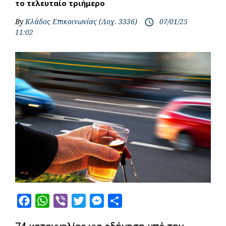
το τελευταίο τριήμερο
By
Κλάδος Επικοινωνίας (Λοχ. 3336)
07/01/25
access_time
11:02
F
W
V
T
M
S
a
h
i
w
e
h