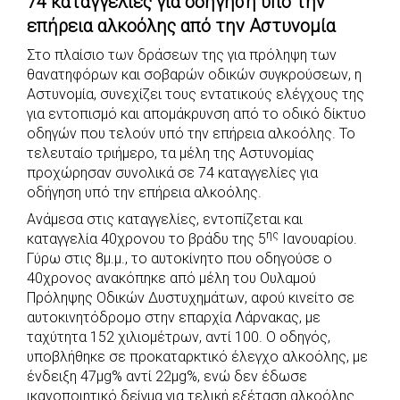
74 καταγγελίες για οδήγηση υπό την
c
a
b
i
s
a
επήρεια αλκοόλης από την Αστυνομία
e
t
e
t
s
r
Στο πλαίσιο των δράσεων της για πρόληψη των
b
s
r
t
e
e
θανατηφόρων και σοβαρών οδικών συγκρούσεων, η
o
A
e
n
Αστυνομία, συνεχίζει τους εντατικούς ελέγχους της
o
p
r
g
για εντοπισμό και απομάκρυνση από το οδικό δίκτυο
k
p
e
οδηγών που τελούν υπό την επήρεια αλκοόλης. Το
τελευταίο τριήμερο, τα μέλη της Αστυνομίας
r
προχώρησαν συνολικά σε 74 καταγγελίες για
οδήγηση υπό την επήρεια αλκοόλης.
Ανάμεσα στις καταγγελίες, εντοπίζεται και
ης
καταγγελία 40χρονου το βράδυ της 5
Ιανουαρίου.
Γύρω στις 8μ.μ., το αυτοκίνητο που οδηγούσε ο
40χρονος ανακόπηκε από μέλη του Ουλαμού
Πρόληψης Οδικών Δυστυχημάτων, αφού κινείτο σε
αυτοκινητόδρομο στην επαρχία Λάρνακας, με
ταχύτητα 152 χιλιομέτρων, αντί 100. Ο οδηγός,
υποβλήθηκε σε προκαταρκτικό έλεγχο αλκοόλης, με
ένδειξη 47μg% αντί 22μg%, ενώ δεν έδωσε
ικανοποιητικό δείγμα για τελική εξέταση αλκοόλης.