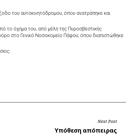
έξοδο του αυτοκινητόδρομου, όπου ανατράπηκε και
ό το όχημα του, από μέλη της Πυροσβεστικής
φόρο στο Γενικό Νοσοκομείο Πάφου, όπου διαπιστώθηκε
σεις.
Next Post
Next
Υπόθεση απόπειρας