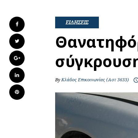
ΕΙΔΗΣΕΙΣ
Facebook
Θανατηφό
Twitter
σύγκρουσ
Google+
LinkedIn
By
Κλάδος Επικοινωνίας (Αστ 3633)
access_t
Pinterest