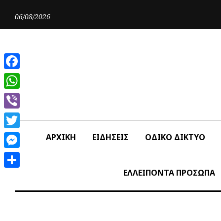
Skip
to
06/08/2026
content
Facebook
WhatsApp
Viber
Twitter
ΑΡΧΙΚΗ
ΕΙΔΗΣΕΙΣ
ΟΔΙΚΟ ΔΙΚΤΥΟ
Messenger
ΕΛΛΕΙΠΟΝΤΑ ΠΡΟΣΩΠΑ
Share