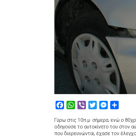
F
W
V
T
M
S
a
h
i
w
e
h
Γύρω στις 10π.μ. σήμερα, ενώ ο 80χ
c
a
b
i
s
a
οδηγούσε το αυτοκίνητο του στον α
e
t
e
t
s
r
που διερευνώνται, έχασε τον έλεγχ