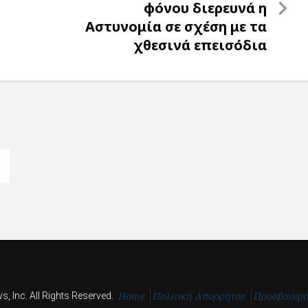
Post
φόνου διερευνά η
Αστυνομία σε σχέση με τα
χθεσινά επεισόδια
Home
Πολιτική Απορρήτου
Προσβασιμ
, Inc. All Rights Reserved.