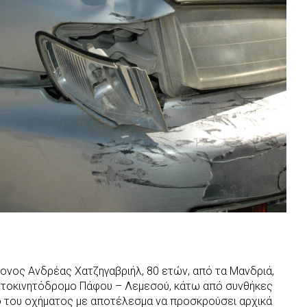
ρονος Ανδρέας Χατζηγαβριήλ, 80 ετών, από τα Μανδριά,
υτοκινητόδρομο Πάφου – Λεμεσού, κάτω από συνθήκες
ο του οχήματος με αποτέλεσμα να προσκρούσει αρχικά