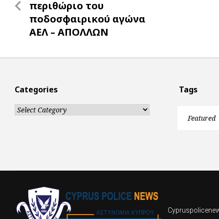
navigation
Post
περιθώριο του
ποδοσφαιρικού αγώνα
ΑΕΛ – ΑΠΟΛΛΩΝ
Categories
Tags
Categories
Featured
Cypruspolicenews