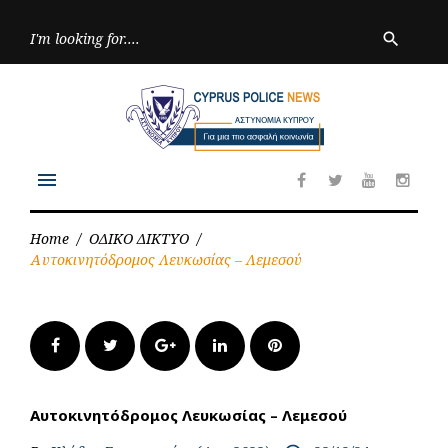
Skip
to
Searc
search
for:
content
menu
Facebook
Twitter
Youtube
Inst
Home
/
ΟΔΙΚΟ ΔΙΚΤΥΟ
/
Αυτοκινητόδρομος Λευκωσίας – Λεμεσού
Facebook
Twitter
Google+
LinkedIn
Pinterest
Αυτοκινητόδρομος Λευκωσίας – Λεμεσού