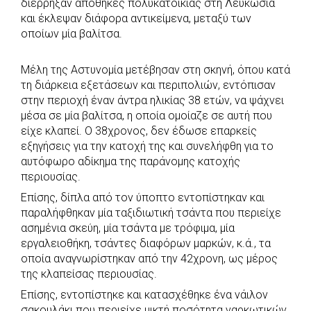
διέρρηξαν αποθήκες πολυκατοικίας στη Λευκωσία
b
s
r
t
e
e
και έκλεψαν διάφορα αντικείμενα, μεταξύ των
οποίων μία βαλίτσα.
o
A
e
n
o
p
r
g
Μέλη της Αστυνομία μετέβησαν στη σκηνή, όπου κατά
k
p
e
τη διάρκεια εξετάσεων και περιπολιών, εντόπισαν
r
στην περιοχή έναν άντρα ηλικίας 38 ετών, να ψάχνει
μέσα σε μία βαλίτσα, η οποία ομοίαζε σε αυτή που
είχε κλαπεί. Ο 38χρονος, δεν έδωσε επαρκείς
εξηγήσεις για την κατοχή της και συνελήφθη για το
αυτόφωρο αδίκημα της παράνομης κατοχής
περιουσίας.
Επίσης, δίπλα από τον ύποπτο εντοπίστηκαν και
παραλήφθηκαν μία ταξιδιωτική τσάντα που περιείχε
ασημένια σκεύη, μία τσάντα με τρόφιμα, μία
εργαλειοθήκη, τσάντες διαφόρων μαρκών, κ.ά., τα
οποία αναγνωρίστηκαν από την 42χρονη, ως μέρος
της κλαπείσας περιουσίας.
Επίσης, εντοπίστηκε και κατασχέθηκε ένα νάιλον
σακουλάκι που περιείχε μικτή ποσότητα ναρκωτικών.