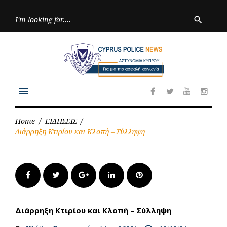
Skip
to
Searc
search
for:
content
menu
Facebook
Twitter
Youtube
Inst
Home
/
ΕΙΔΗΣΕΙΣ
/
Διάρρηξη Κτιρίου και Κλοπή – Σύλληψη
Facebook
Twitter
Google+
LinkedIn
Pinterest
Διάρρηξη Κτιρίου και Κλοπή – Σύλληψη