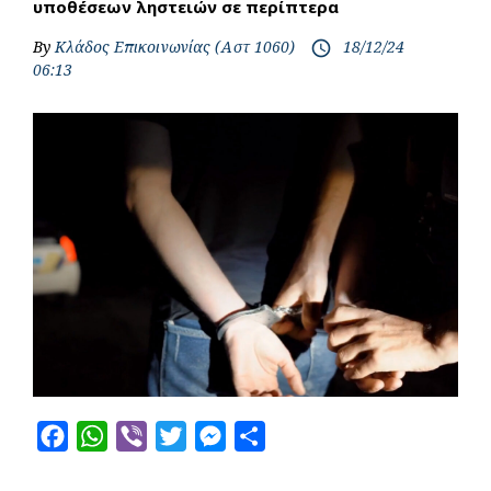
υποθέσεων ληστειών σε περίπτερα
By
Κλάδος Επικοινωνίας (Αστ 1060)
18/12/24
access_time
06:13
F
W
V
T
M
S
a
h
i
w
e
h