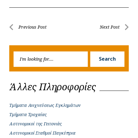
c
a
b
i
s
a
e
t
e
t
s
r
b
s
r
t
e
e
Post
Previous Post
Next Post
o
A
e
n
Previous
Next
navigation
o
p
r
g
Post
Post
k
p
e
Searc
r
Search
for:
Άλλες Πληροφορίες
Τμήματα Ανιχνεύσεως Εγκλημάτων
Τμήματα Τροχαίας
Αστυνομικοί της Γειτονιάς
Αστυνομικοί Σταθμοί Παγκύπρια