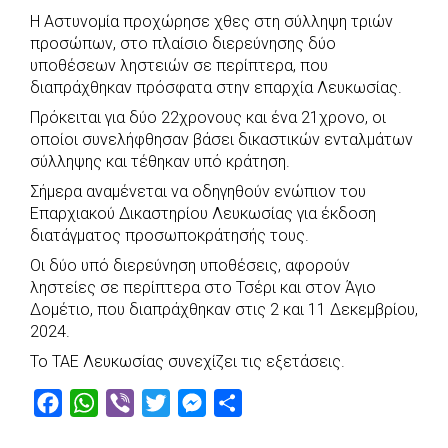
c
a
b
i
s
a
Η Αστυνομία προχώρησε χθες στη σύλληψη τριών
e
t
e
t
s
r
προσώπων, στο πλαίσιο διερεύνησης δύο
b
s
r
t
e
e
υποθέσεων ληστειών σε περίπτερα, που
διαπράχθηκαν πρόσφατα στην επαρχία Λευκωσίας.
o
A
e
n
Πρόκειται για δύο 22χρονους και ένα 21χρονο, οι
o
p
r
g
οποίοι συνελήφθησαν βάσει δικαστικών ενταλμάτων
k
p
e
σύλληψης και τέθηκαν υπό κράτηση.
r
Σήμερα αναμένεται να οδηγηθούν ενώπιον του
Επαρχιακού Δικαστηρίου Λευκωσίας για έκδοση
διατάγματος προσωποκράτησής τους.
Οι δύο υπό διερεύνηση υποθέσεις, αφορούν
ληστείες σε περίπτερα στο Τσέρι και στον Άγιο
Δομέτιο, που διαπράχθηκαν στις 2 και 11 Δεκεμβρίου,
2024.
Το ΤΑΕ Λευκωσίας συνεχίζει τις εξετάσεις.
F
W
V
T
M
S
a
h
i
w
e
h