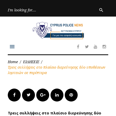
Skip
to
Searc
search
for:
content
menu
Facebook
Twitter
Youtube
Inst
Home
/
ΕΙΔΗΣΕΙΣ
/
Τρεις συλλήψεις στο πλαίσιο διερεύνησης δύο υποθέσεων
ληστειών σε περίπτερα
Facebook
Twitter
Google+
LinkedIn
Pinterest
Τρεις συλλήψεις στο πλαίσιο διερεύνησης δύο