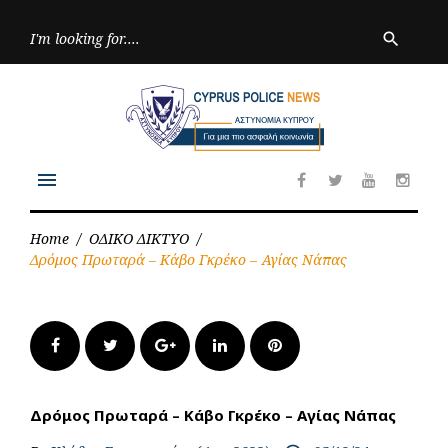
Skip
to
Searc
search
for:
content
menu
Facebook
Twitter
Youtube
Inst
Home
/
ΟΔΙΚΟ ΔΙΚΤΥΟ
/
Δρόμος Πρωταρά – Κάβο Γκρέκο – Αγίας Νάπας
Facebook
Twitter
Google+
LinkedIn
Pinterest
Δρόμος Πρωταρά – Κάβο Γκρέκο – Αγίας Νάπας