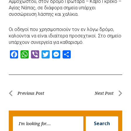
Αμμοχώστου, στον δρόμο Πρωταρά – Κάβο Γκρέκο –
b
s
r
t
e
e
Αγίας Νάπας, σε διάφορα σημεία υπάρχει
συσσώρευση λάσπης και χαλίκια.
o
A
e
n
o
p
r
g
Οι οδηγοί που χρησιμοποιούν τον εν λόγω δρόμο,
k
p
e
καλούνται να είναι ιδιαίτερα προσεχτικοί. Στο σημείο
r
υπάρχουν συνεργεία για καθαρισμό.
F
W
V
T
M
S
a
h
i
w
e
h
c
a
b
i
s
a
e
t
e
t
s
r
b
s
r
t
e
e
Post
Previous Post
Next Post
o
A
e
n
Previous
Next
navigation
o
p
r
g
Post
Post
k
p
e
Searc
r
Search
for: