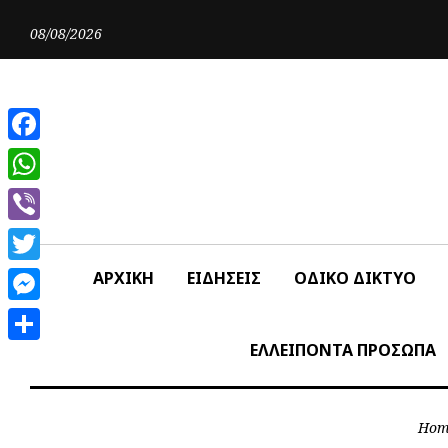
Skip
to
08/08/2026
content
Facebook
WhatsApp
Viber
Twitter
ΑΡΧΙΚΗ
ΕΙΔΗΣΕΙΣ
ΟΔΙΚΟ ΔΙΚΤΥΟ
Messenger
ΕΛΛΕΙΠΟΝΤΑ ΠΡΟΣΩΠΑ
Share
Hom