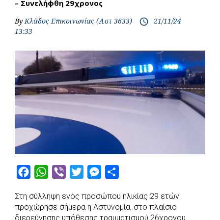
– Συνελήφθη 29χρονος
By
Κλάδος Επικοινωνίας (Αστ 3633)
21/11/24
access_time
13:33
F
W
V
T
M
S
a
h
i
w
e
h
Στη σύλληψη ενός προσώπου ηλικίας 29 ετών
c
a
b
i
s
a
προχώρησε σήμερα η Αστυνομία, στο πλαίσιο
e
t
e
t
s
r
διερεύνησης υπόθεσης τραυματισμού 26χρονου.