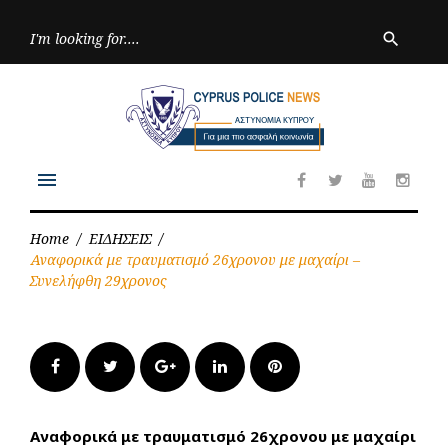
Skip
to
Searc
search
for:
content
menu
Facebook
Twitter
Youtube
Inst
Home
/
ΕΙΔΗΣΕΙΣ
/
Αναφορικά με τραυματισμό 26χρονου με μαχαίρι –
Συνελήφθη 29χρονος
Facebook
Twitter
Google+
LinkedIn
Pinterest
Αναφορικά με τραυματισμό 26χρονου με μαχαίρι