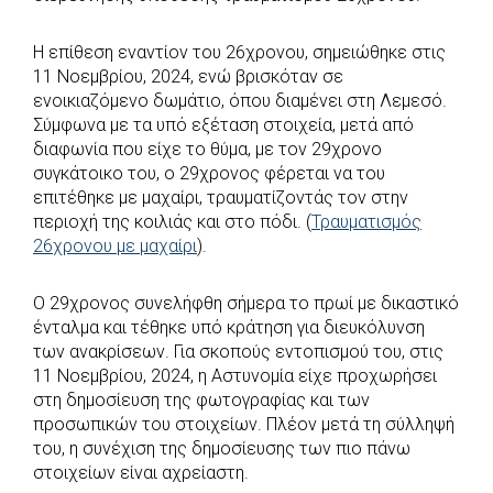
b
s
r
t
e
e
o
A
e
n
Η επίθεση εναντίον του 26χρονου, σημειώθηκε στις
11 Νοεμβρίου, 2024, ενώ βρισκόταν σε
o
p
r
g
ενοικιαζόμενο δωμάτιο, όπου διαμένει στη Λεμεσό.
k
p
e
Σύμφωνα με τα υπό εξέταση στοιχεία, μετά από
r
διαφωνία που είχε το θύμα, με τον 29χρονο
συγκάτοικο του, ο 29χρονος φέρεται να του
επιτέθηκε με μαχαίρι, τραυματίζοντάς τον στην
περιοχή της κοιλιάς και στο πόδι. (
Τραυματισμός
26χρονου με μαχαίρι
).
O 29χρονος συνελήφθη σήμερα το πρωί με δικαστικό
ένταλμα και τέθηκε υπό κράτηση για διευκόλυνση
των ανακρίσεων. Για σκοπούς εντοπισμού του, στις
11 Νοεμβρίου, 2024, η Αστυνομία είχε προχωρήσει
στη δημοσίευση της φωτογραφίας και των
προσωπικών του στοιχείων. Πλέον μετά τη σύλληψή
του, η συνέχιση της δημοσίευσης των πιο πάνω
στοιχείων είναι αχρείαστη.