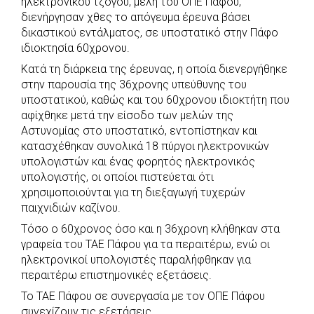
ηλεκτρονικού τζόγου, μέλη του ΟΠΕ Πάφου,
b
s
r
t
e
e
διενήργησαν χθες το απόγευμα έρευνα βάσει
δικαστικού εντάλματος, σε υποστατικό στην Πάφο
o
A
e
n
ιδιοκτησία 60χρονου.
o
p
r
g
Κατά τη διάρκεια της έρευνας, η οποία διενεργήθηκε
k
p
e
στην παρουσία της 36χρονης υπεύθυνης του
r
υποστατικού, καθώς και του 60χρονου ιδιοκτήτη που
αφίχθηκε μετά την είσοδο των μελών της
Αστυνομίας στο υποστατικό, εντοπίστηκαν και
κατασχέθηκαν συνολικά 18 πύργοι ηλεκτρονικών
υπολογιστών και ένας φορητός ηλεκτρονικός
υπολογιστής, οι οποίοι πιστεύεται ότι
χρησιμοποιούνται για τη διεξαγωγή τυχερών
παιχνιδιών καζίνου.
Τόσο ο 60χρονος όσο και η 36χρονη κλήθηκαν στα
γραφεία του ΤΑΕ Πάφου για τα περαιτέρω, ενώ οι
ηλεκτρονικοί υπολογιστές παραλήφθηκαν για
περαιτέρω επιστημονικές εξετάσεις.
Το ΤΑΕ Πάφου σε συνεργασία με τον ΟΠΕ Πάφου
συνεχίζουν τις εξετάσεις.