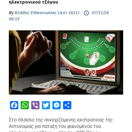
ηλεκτρονικού τζόγου
By
Κλάδος Επικοινωνίας (Αστ 1811)
07/11/24
access_time
06:53
F
W
V
T
M
S
a
h
i
w
e
h
Στο πλαίσιο της συνεχιζόμενης εκστρατείας της
c
a
b
i
s
a
Αστυνομίας για πάταξη του φαινομένου του
e
t
e
t
s
r