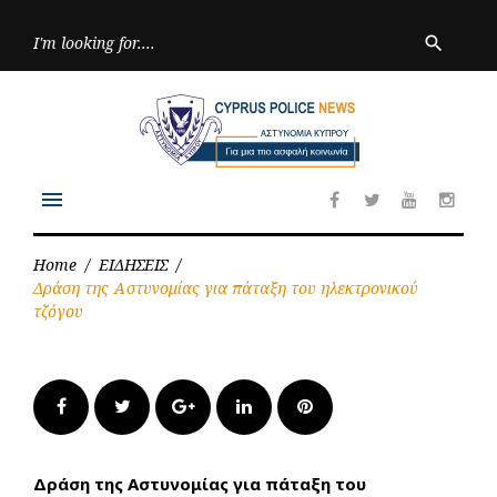
Skip
to
Searc
search
for:
content
menu
Facebook
Twitter
Youtube
Inst
Home
/
ΕΙΔΗΣΕΙΣ
/
Δράση της Αστυνομίας για πάταξη του ηλεκτρονικού
τζόγου
Facebook
Twitter
Google+
LinkedIn
Pinterest
Δράση της Αστυνομίας για πάταξη του