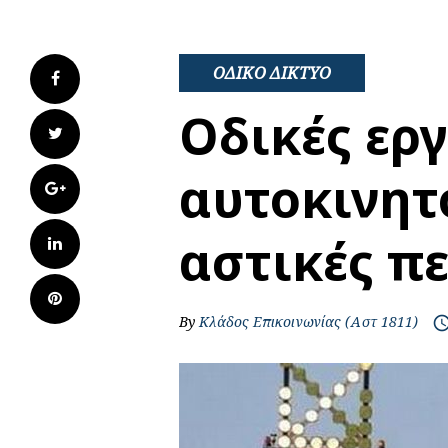
ΟΔΙΚΟ ΔΙΚΤΥΟ
Facebook
Οδικές εργ
Twitter
αυτοκινητ
Google+
αστικές π
LinkedIn
Pinterest
By
Κλάδος Επικοινωνίας (Αστ 1811)
access_t