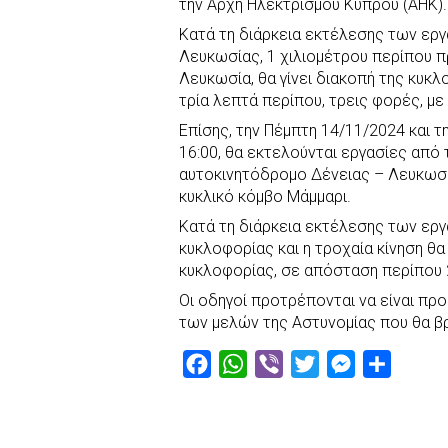
την Αρχή Ηλεκτρισμού Κύπρου (ΑΗΚ).
b
s
r
t
e
e
Κατά τη διάρκεια εκτέλεσης των ερ
o
A
e
n
Λευκωσίας, 1 χιλιομέτρου περίπου π
Λευκωσία, θα γίνει διακοπή της κυκλ
o
p
r
g
τρία λεπτά περίπου, τρεις φορές, με
k
p
e
Επίσης, την Πέμπτη 14/11/2024 και 
r
16:00, θα εκτελούνται εργασίες από
αυτοκινητόδρομο Δένειας – Λευκωσία
κυκλικό κόμβο Μάμμαρι.
Κατά τη διάρκεια εκτέλεσης των εργα
κυκλοφορίας και η τροχαία κίνηση θ
κυκλοφορίας, σε απόσταση περίπου 2
Οι οδηγοί προτρέπονται να είναι προ
των μελών της Αστυνομίας που θα βρ
F
W
V
T
M
S
a
h
i
w
e
h
c
a
b
i
s
a
e
t
e
t
s
r