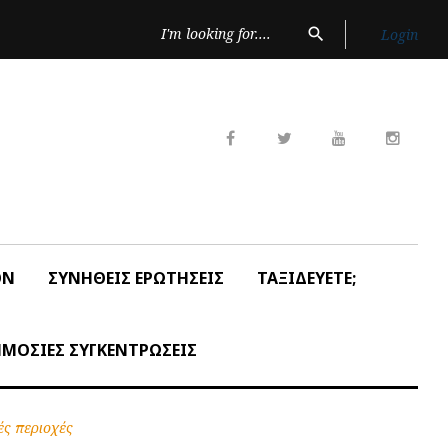
Search
search
Login
for:
Facebook
Twitter
Youtube
Insta
ON
ΣΥΝΗΘΕΙΣ ΕΡΩΤΗΣΕΙΣ
ΤΑΞΙΔΕΥΕΤΕ;
ΜΟΣΙΕΣ ΣΥΓΚΕΝΤΡΩΣΕΙΣ
ές περιοχές