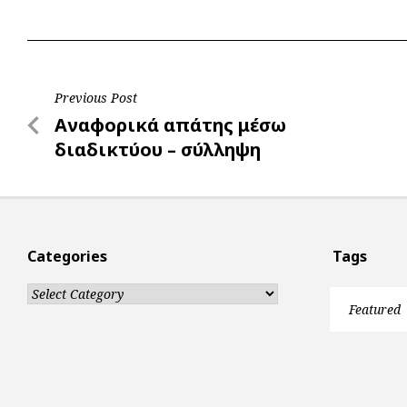
b
s
r
t
e
e
o
A
e
n
o
p
r
g
Post
Previous Post
k
p
e
Previous
Αναφορικά απάτης μέσω
r
navigation
Post
διαδικτύου – σύλληψη
Categories
Tags
Categories
Featured