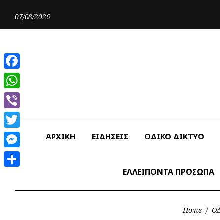
Skip
to
07/08/2026
content
Facebook
WhatsApp
Viber
Twitter
ΑΡΧΙΚΗ
ΕΙΔΗΣΕΙΣ
ΟΔΙΚΟ ΔΙΚΤΥΟ
Messenger
ΕΛΛΕΙΠΟΝΤΑ ΠΡΟΣΩΠΑ
Share
Home
/
ΟΔ