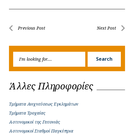
c
a
b
i
s
a
e
t
e
t
s
r
b
s
r
t
e
e
Post
Previous Post
Next Post
o
A
e
n
Previous
Next
navigation
o
p
r
g
Post
Post
k
p
e
Searc
r
Search
for:
Άλλες Πληροφορίες
Τμήματα Ανιχνεύσεως Εγκλημάτων
Τμήματα Τροχαίας
Αστυνομικοί της Γειτονιάς
Αστυνομικοί Σταθμοί Παγκύπρια