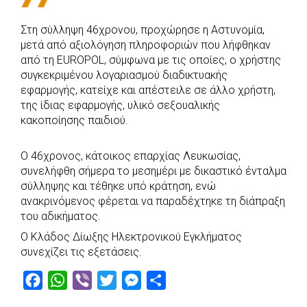
b
s
r
t
e
e
Στη σύλληψη 46χρονου, προχώρησε η Αστυνομία,
o
A
e
n
μετά από αξιολόγηση πληροφοριών που λήφθηκαν
o
p
r
g
από τη EUROPOL, σύμφωνα με τις οποίες, ο χρήστης
k
p
e
συγκεκριμένου λογαριασμού διαδικτυακής
εφαρμογής, κατείχε και απέστειλε σε άλλο χρήστη,
r
της ίδιας εφαρμογής, υλικό σεξουαλικής
κακοποίησης παιδιού.
Ο 46χρονος, κάτοικος επαρχίας Λευκωσίας,
συνελήφθη σήμερα το μεσημέρι με δικαστικό ένταλμα
σύλληψης και τέθηκε υπό κράτηση, ενώ
ανακρινόμενος φέρεται να παραδέχτηκε τη διάπραξη
του αδικήματος.
Ο Κλάδος Δίωξης Ηλεκτρονικού Εγκλήματος
συνεχίζει τις εξετάσεις.
F
W
V
T
M
S
a
h
i
w
e
h