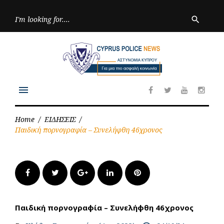
Skip
to
Searc
search
for:
content
menu
Facebook
Twitter
Youtube
Inst
Home
/
ΕΙΔΗΣΕΙΣ
/
Παιδική πορνογραφία – Συνελήφθη 46χρονος
Facebook
Twitter
Google+
LinkedIn
Pinterest
Παιδική πορνογραφία – Συνελήφθη 46χρονος