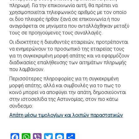
πληρωμή. Για την επικοινωνία αυτή, θα πρέπει να
χρησιμοποιείται τηλεφωνικός αριθμός με τον οποίο
οι δύο πλευρές ήρθαν ξανά σε επικοινωνία ή που
αναγράφεται σε μηνύματα που ανταλλάχθηκαν μεταξύ
τους σε προηγούμενες τους συναλλαγές.
Οι ιδιοκτήτες ή διευθυντές εταιρειών, προτρέπονται
να ενημερώνουν το προσωπικό της εταιρείας τους
για τη συγκεκριμένη μορφή απάτης και να εφαρμόζουν
διαδικασίες επαλήθευσης των αιτημάτων πληρωμής
που λαμβάνουν.
Περισσότερες πληροφορίες για τη συγκεκριμένη
μορφή απάτης, αλλά και συμβουλές για το πως το
κοινό μπορεί να αποφύγει την απάτη, δημοσιεύονται
στην ιστοσελίδα της Αστυνομίας, στον πιο κάτω
σύνδεσμο:
Απάτη μέσω τιμολογίων και λοιπών παραστατικών
F
W
V
T
M
S