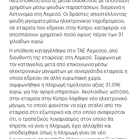
Νέα υπόθεση απάτης μέσω διαδικτύου, με απόσπαση
b
s
r
t
e
e
χρημάτων μέσω ψευδών παραστάσεων, διερευνά η
o
A
e
n
Αστυνομία στη Λεμεσό. Οι δράστες αποστέλλοντας
o
p
r
g
ψευδή μηνύματα μέσω ηλεκτρονικού ταχυδρομείου,
k
p
e
σε εταιρεία που εδρεύει στην Κύπρο, κατάφεραν να
αποσπάσουν χρηματικό ποσό ύψους πέραν των 31
r
χιλιάδων ευρώ.
Η υπόθεση καταγγέλθηκε στο ΤΑΕ Λεμεσού, από
διευθυντή της εταιρείας στη Λεμεσό. Σύμφωνα με
την καταγγελία, μετά από επικοινωνία μέσω
ηλεκτρονικών μηνυμάτων με συνεργάτιδα εταιρεία, η
οποία εδρεύει σε άλλη ευρωπαϊκή χώρα,
συμφωνήθηκε η πληρωμή τιμολογίου αξίας 31,096
ευρώ, για την αγορά υπηρεσιών. Ακολούθως ωστόσο,
στην εταιρεία στην Κύπρο λήφθηκε νέο ηλεκτρονικό
μήνυμα, το οποίο φαινόταν να είχε σταλεί από την
εταιρεία στο εξωτερικό και στο οποίο αναφερόταν
ότι, ο τραπεζικός λογαριασμός στον οποίο θα
έπρεπε να γίνει η πληρωμή, έχει αλλαχθεί και
υποδείχθηκε όπως η πληρωμή γίνει σε νέο