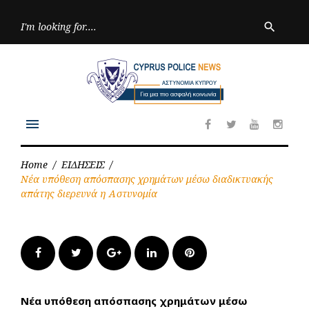
Skip
to
Searc
search
for:
content
menu
Facebook
Twitter
Youtube
Inst
Home
/
ΕΙΔΗΣΕΙΣ
/
Νέα υπόθεση απόσπασης χρημάτων μέσω διαδικτυακής
απάτης διερευνά η Αστυνομία
Facebook
Twitter
Google+
LinkedIn
Pinterest
Νέα υπόθεση απόσπασης χρημάτων μέσω